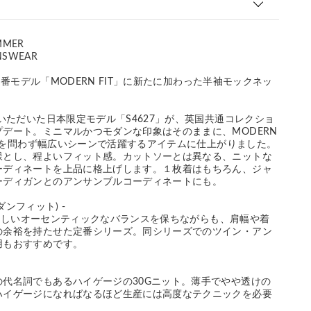
MMER
NSWEAR
EY定番モデル「MODERN FIT」に新たに加わった半袖モックネッ
をいただいた日本限定モデル「S4627」が、英国共通コレクショ
デート。ミニマルかつモダンな印象はそのままに、MODERN
OFFを問わず幅広いシーンで活躍するアイテムに仕上がりました。
様とし、程よいフィット感。カットソーとは異なる、ニットな
ーディネートを上品に格上げします。１枚着はもちろん、ジャ
ーディガンとのアンサンブルコーディネートにも。
モダンフィット) -
LEYらしいオーセンティックなバランスを保ちながらも、肩幅や着
の余裕を持たせた定番シリーズ。同シリーズでのツイン・アン
用もおすすめです。
の代名詞でもあるハイゲージの30Gニット。薄手でやや透けの
ハイゲージになればなるほど生産には高度なテクニックを必要