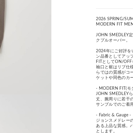
2026 SPRING/SU
MODERN FIT ME
JOHN SMEDL
クプルオーバー。
2024年にご好評
ン品番としてアップ
FITとしてON/
袖口と裾はリブ仕
らではの質感がコ
ケットや同色のカ
- MODERN FIT(
JOHN SMED
丈、腕周りに若干
サンブルでのご着
- Fabric & Gauge -
ジョンスメドレー
ある上品な質感。
とします。