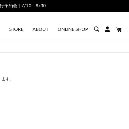
PRE ORDER｜2026秋
STORE
ABOUT
ONLINE SHOP
ります。