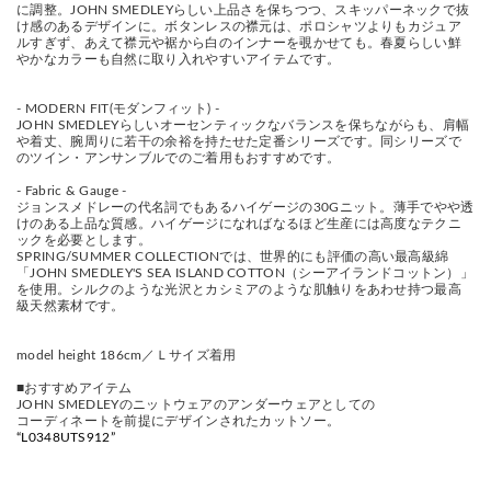
に調整。JOHN SMEDLEYらしい上品さを保ちつつ、スキッパーネックで抜
け感のあるデザインに。ボタンレスの襟元は、ポロシャツよりもカジュア
ルすぎず、あえて襟元や裾から白のインナーを覗かせても。春夏らしい鮮
やかなカラーも自然に取り入れやすいアイテムです。
- MODERN FIT(モダンフィット) -
JOHN SMEDLEYらしいオーセンティックなバランスを保ちながらも、肩幅
や着丈、腕周りに若干の余裕を持たせた定番シリーズです。同シリーズで
のツイン・アンサンブルでのご着用もおすすめです。
- Fabric & Gauge -
ジョンスメドレーの代名詞でもあるハイゲージの30Gニット。薄手でやや透
けのある上品な質感。ハイゲージになればなるほど生産には高度なテクニ
ックを必要とします。
SPRING/SUMMER COLLECTIONでは、世界的にも評価の高い最高級綿
「JOHN SMEDLEY'S SEA ISLAND COTTON（シーアイランドコットン）」
を使用。シルクのような光沢とカシミアのような肌触りをあわせ持つ最高
級天然素材です。
model height 186cm／Ｌサイズ着用
■おすすめアイテム
JOHN SMEDLEYのニットウェアのアンダーウェアとしての
コーディネートを前提にデザインされたカットソー。
“L0348UTS912”