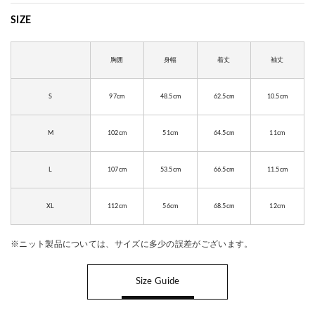
SIZE
胸囲
身幅
着丈
袖丈
S
97cm
48.5cm
62.5cm
10.5cm
M
102cm
51cm
64.5cm
11cm
L
107cm
53.5cm
66.5cm
11.5cm
XL
112cm
56cm
68.5cm
12cm
※ニット製品については、サイズに多少の誤差がございます。
Size Guide