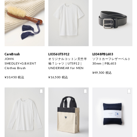
CareBrush
L0356UTS912
L0348PBL603
JOHN
オリジナルコットン天竺半
ソフトカーフレザーベルト
SMEDLEY×G.B.KENT
袖Ｔシャツ｜UTS912｜
30mm｜PBL603
Clothes Brush
UNDERWEAR for MEN
¥49,500 税込
¥10,450 税込
¥16,500 税込