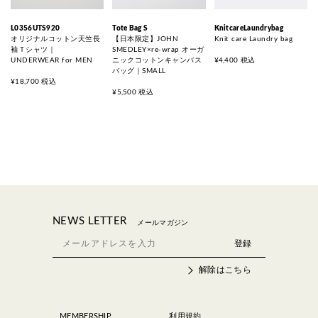
L0356UTS920
Tote Bag S
KnitcareLaundrybag
オリジナルコットン天竺長
【日本限定】JOHN
Knit care Laundry bag
袖Ｔシャツ｜
SMEDLEY×re-wrap オーガ
UNDERWEAR for MEN
ニックコットンキャンバス
¥4,400 税込
バッグ｜SMALL
¥18,700 税込
¥5,500 税込
NEWS LETTER
メールマガジン
解除はこちら
MEMBERSHIP
利用規約