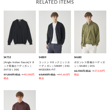
RELATED ITEMS
S4753
S4889
S4680
[Anglo Indian Gauze]Ｖネ
コットン Vネックニットカ
ボタンレス長袖カーディガ
ック長袖カーディガン |
ーディガン | S4889 | 24G
ン | S4680 | 24G
S4753 | 30G
MODERN FIT
62,700円 税込
→
37,620円
57,200円 税込
→
40,040円
63,800円 税込
→
44,660円
税込
税込
税込