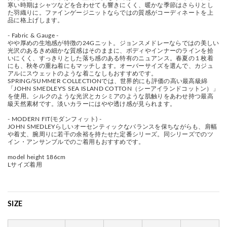
寒い時期はシャツなどを合わせても響きにくく、暖かな季節はさらりとし
た羽織りに。ファインゲージニットならではの質感がコーディネートを上
品に格上げします。
- Fabric & Gauge -
やや厚めの生地感が特徴の24Gニット。ジョンスメドレーならではの美しい
光沢のあるきめ細かな質感はそのままに、ボディやインナーのラインを拾
いにくく、すっきりとした落ち感のある特有のニュアンス。春夏の１枚着
にも、秋冬の重ね着にもマッチします。オーバーサイズを選んで、カジュ
アルにスウェットのような着こなしもおすすめです。
SPRING/SUMMER COLLECTIONでは、世界的にも評価の高い最高級綿
「JOHN SMEDLEY'S SEA ISLAND COTTON（シーアイランドコットン）」
を使用。シルクのような光沢とカシミアのような肌触りをあわせ持つ最高
級天然素材です。淡いカラーにはやや透け感が見られます。
- MODERN FIT(モダンフィット) -
JOHN SMEDLEYらしいオーセンティックなバランスを保ちながらも、肩幅
や着丈、腕周りに若干の余裕を持たせた定番シリーズ。同シリーズでのツ
イン・アンサンブルでのご着用もおすすめです。
model height 186cm
Lサイズ着用
SIZE