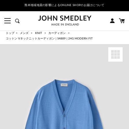
熊本地域地震の影響によるONLINE SHOPのお届けについて
トップ
メンズ
KNIT
カーディガン
コットン Vネックニットカーディガン | S4889 | 24G MODERN FIT