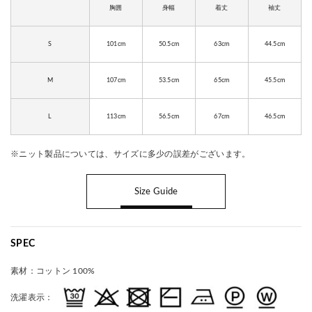
胸囲
身幅
着丈
袖丈
S
101cm
50.5cm
63cm
44.5cm
M
107cm
53.5cm
65cm
45.5cm
L
113cm
56.5cm
67cm
46.5cm
※ニット製品については、サイズに多少の誤差がございます。
Size Guide
SPEC
素材：
コットン 100%
洗濯表示：