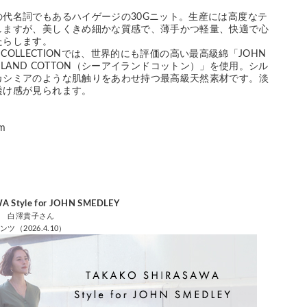
の代名詞でもあるハイゲージの30Gニット。生産には高度なテ
しますが、美しくきめ細かな質感で、薄手かつ軽量、快適で心
たらします。
ER COLLECTIONでは、世界的にも評価の高い最高級綿「JOHN
EA ISLAND COTTON（シーアイランドコットン）」を使用。シル
カシミアのような肌触りをあわせ持つ最高級天然素材です。淡
透け感が見られます。
cm
WA
Style for JOHN SMEDLEY
ー 白澤貴子さん
（2026.4.10）