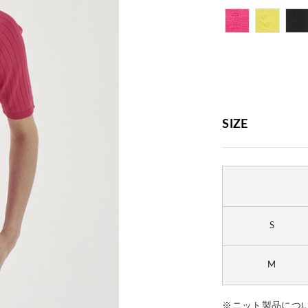
SIZE
S
M
※ニット製品につ