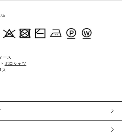
0%
ィース
>
ポロシャツ
リス
て