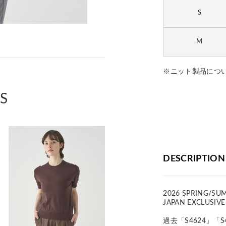
S
M
※ニット製品につ
S
DESCRIPTION
2026 SPRING/SU
JAPAN EXCLUSIVE
過去「S4624」