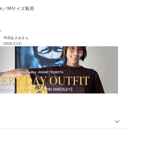
177cm／Мサイズ着用
’
ー 坪田あさみさん
2026.3.12）