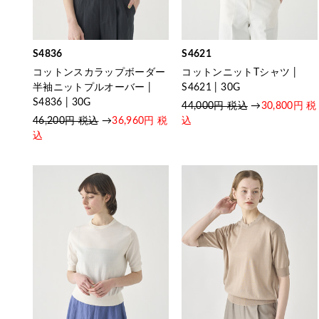
S4836
S4621
コットンスカラップボーダー
コットンニットTシャツ |
半袖ニットプルオーバー |
S4621 | 30G
S4836 | 30G
44,000円 税込
→
30,800円 税
46,200円 税込
→
36,960円 税
込
込