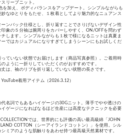
クスリーブニット。
新色を加え、ボディバランスをアップデート。シンプルながらも
絶妙なゆとりをもたせ、１枚着としてより魅力的なニュアンス
。
ターンバック仕様とし、折り返すことでさりげないデザイン性
印象の５分袖は腕周りをカバーしやすく、ON/OFFを問わず
ッチします。シンプルながらも１枚で様になるニットは真夏ま
ソーではカジュアルになりすぎてしまうシーンにもお試しくだ
折っていない状態でお届けします（商品写真参照）。ご着用時
真のように一折りしていただくのがおすすめです。
袖丈は、袖のリブを折り返していない状態の長さです。
uTube着用アイテム（2026.3.12）
の代名詞でもあるハイゲージの30Gニット。薄手でやや透けの
ハイゲージになればなるほど生産には高度なテクニックを必要
ER COLLECTIONでは、世界的にも評価の高い最高級綿「JOHN
EA ISLAND COTTON（シーアイランドコットン）」を使用。シル
カシミアのような肌触りをあわせ持つ最高級天然素材です。