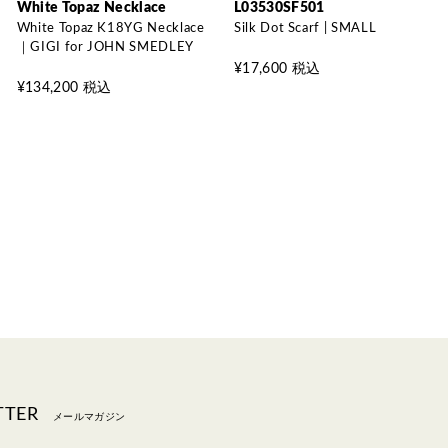
White Topaz Necklace
L03530SF501
White Topaz K18YG Necklace
Silk Dot Scarf | SMALL
｜GIGI for JOHN SMEDLEY
¥17,600 税込
¥134,200 税込
TTER
メールマガジン