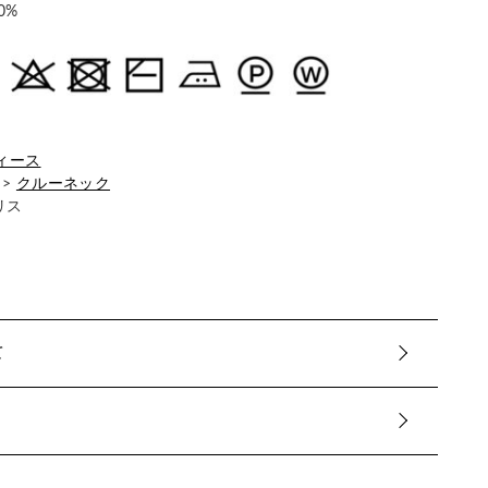
0%
ィース
>
クルーネック
リス
て