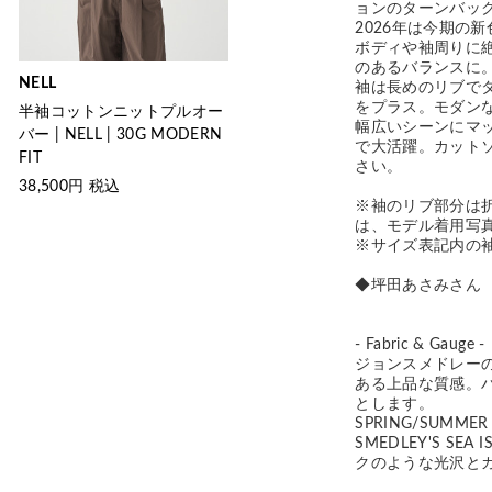
ョンのターンバッ
2026年は今期の
ボディや袖周りに
のあるバランスに
NELL
袖は長めのリブで
をプラス。モダンな
半袖コットンニットプルオー
幅広いシーンにマ
バー | NELL | 30G MODERN
で大活躍。カット
FIT
さい。
38,500
円 税込
※袖のリブ部分は
は、モデル着用写
※サイズ表記内の
◆坪田あさみさん Yo
- Fabric & Gauge -
ジョンスメドレー
ある上品な質感。
とします。
SPRING/SUMM
SMEDLEY'S S
クのような光沢と