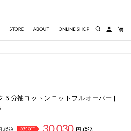
STORE
ABOUT
ONLINE SHOP
ク５分袖コットンニットプルオーバー |
G
30,030
円 税込
30
% OFF
円 税込