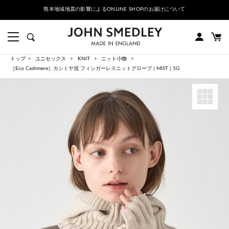
熊本地域地震の影響によるONLINE SHOPのお届けについて
トップ
ユニセックス
KNIT
ニット小物
［Eco Cashmere］カシミヤ混 フィンガーレスニットグローブ | MIST | 5G