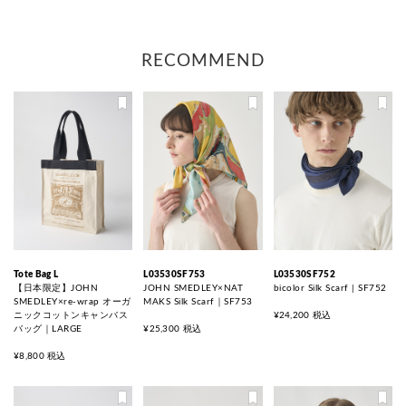
RECOMMEND
Tote Bag L
L03530SF753
L03530SF752
【日本限定】JOHN
JOHN SMEDLEY×NAT
bicolor Silk Scarf | SF752
SMEDLEY×re-wrap オーガ
MAKS Silk Scarf｜SF753
ニックコットンキャンバス
¥24,200 税込
バッグ｜LARGE
¥25,300 税込
¥8,800 税込