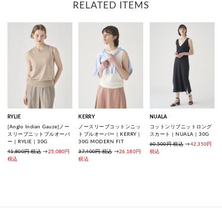
RELATED ITEMS
RYLIE
KERRY
NUALA
[Anglo Indian Gauze]ノー
ノースリーブコットンニッ
コットンリブニットロング
スリーブニットプルオーバ
トプルオーバー | KERRY |
スカート | NUALA | 30G
ー | RYLIE | 30G
30G MODERN FIT
60,500円 税込
→
42,350円
41,800円 税込
→
25,080円
37,400円 税込
→
26,180円
税込
税込
税込