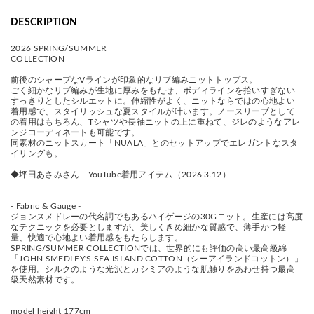
DESCRIPTION
2026 SPRING/SUMMER
COLLECTION
前後のシャープなVラインが印象的なリブ編みニットトップス。
ごく細かなリブ編みが生地に厚みをもたせ、ボディラインを拾いすぎない
すっきりとしたシルエットに。伸縮性がよく、ニットならではの心地よい
着用感で、スタイリッシュな夏スタイルが叶います。ノースリーブとして
の着用はもちろん、Tシャツや長袖ニットの上に重ねて、ジレのようなアレ
ンジコーディネートも可能です。
同素材のニットスカート「NUALA」とのセットアップでエレガントなスタ
イリングも。
◆坪田あさみさん YouTube着用アイテム（2026.3.12）
- Fabric & Gauge -
ジョンスメドレーの代名詞でもあるハイゲージの30Gニット。生産には高度
なテクニックを必要としますが、美しくきめ細かな質感で、薄手かつ軽
量、快適で心地よい着用感をもたらします。
SPRING/SUMMER COLLECTIONでは、世界的にも評価の高い最高級綿
「JOHN SMEDLEY'S SEA ISLAND COTTON（シーアイランドコットン）」
を使用。シルクのような光沢とカシミアのような肌触りをあわせ持つ最高
級天然素材です。
model height 177cm