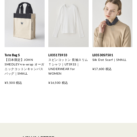
Tote Bag S
L0351TS933
L03530SF501
【日本限定】JOHN
スビンコットン 長袖スリム
Silk Dot Scarf | SMALL
SMEDLEY×re-wrap オーガ
Ｔシャツ｜UTS933｜
ニックコットンキャンバス
UNDERWEAR for
¥17,600 税込
バッグ｜SMALL
WOMEN
¥5,500 税込
¥16,500 税込