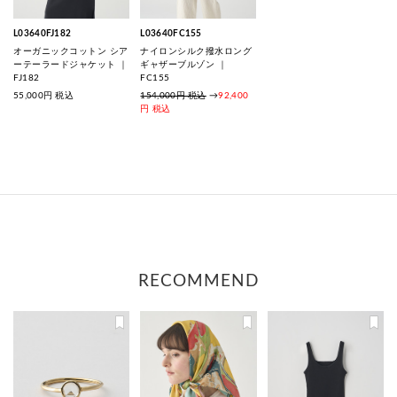
L03640FJ182
L03640FC155
オーガニックコットン シア
ナイロンシルク撥水ロング
ーテーラードジャケット ｜
ギャザーブルゾン ｜
FJ182
FC155
55,000
円 税込
154,000円 税込
→
92,400
円 税込
RECOMMEND