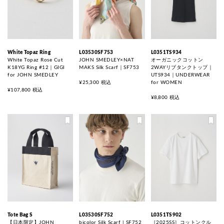
White Topaz Ring
L03530SF753
L0351TS934
White Topaz Rose Cut
JOHN SMEDLEY×NAT
オーガニックコットン
K18YG Ring #12｜GIGI
MAKS Silk Scarf｜SF753
2WAYリブタンクトップ｜
for JOHN SMEDLEY
UTS934｜UNDERWEAR
¥25,300 税込
for WOMEN
¥107,800 税込
¥8,800 税込
Tote Bag S
L03530SF752
L0351TS902
【日本限定】JOHN
bicolor Silk Scarf | SF752
［2025SS］コットンクル