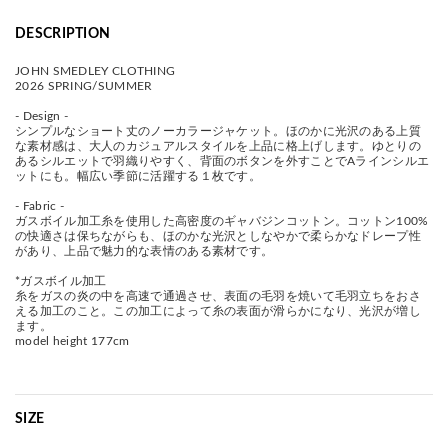
DESCRIPTION
JOHN SMEDLEY CLOTHING
2026 SPRING/SUMMER
- Design -
シンプルなショート丈のノーカラージャケット。ほのかに光沢のある上質
な素材感は、大人のカジュアルスタイルを上品に格上げします。ゆとりの
あるシルエットで羽織りやすく、背面のボタンを外すことでAラインシルエ
ットにも。幅広い季節に活躍する１枚です。
- Fabric -
ガスボイル加工糸を使用した高密度のギャバジンコットン。コットン100%
の快適さは保ちながらも、ほのかな光沢としなやかで柔らかなドレープ性
があり、上品で魅力的な表情のある素材です。
*ガスボイル加工
糸をガスの炎の中を高速で通過させ、表面の毛羽を焼いて毛羽立ちをおさ
える加工のこと。この加工によって糸の表面が滑らかになり、光沢が増し
ます。
model height 177cm
SIZE