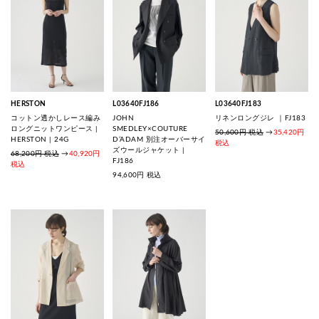
HERSTON
L03640FJ186
L03640FJ183
コットン透かしレース編み
JOHN
リネンロングジレ ｜FJ183
ロングニットワンピース |
SMEDLEY×COUTURE
50,600円 税込
→
35,420円
HERSTON | 24G
D’ADAM 別注オーバーサイ
税込
ズウールジャケット |
68,200円 税込
→
40,920円
FJ186
税込
94,600
円 税込