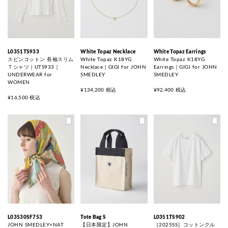
L0351TS933
White Topaz Necklace
White Topaz Earrings
スビンコットン 長袖スリム
White Topaz K18YG
White Topaz K18YG
Ｔシャツ｜UTS933｜
Necklace｜GIGI for JOHN
Earrings｜GIGI for JOHN
UNDERWEAR for
SMEDLEY
SMEDLEY
WOMEN
¥134,200 税込
¥92,400 税込
¥16,500 税込
L03530SF753
Tote Bag S
L0351TS902
JOHN SMEDLEY×NAT
【日本限定】JOHN
［2025SS］コットンクル