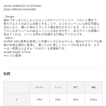
JOHN SMEDLEY CLOTHING
2026 SPRING/SUMMER
- Design -
細めですっきりとしたシルエットのテーパードパンツ。フロント開きで、
後ろウエストのみゴム仕様とすることで、ビジネスシーンにも対応可能な
きれいさと、履いた時のリラックス感を両立させています。タイトなトッ
プスにもボリュームのあるニットにも合わせやすく、足のラインを綺麗に
見せてくれる、シーンを問わず活躍する万能なアイテムです。
- Fabric -
SUPER 100's原料を使用した平織りトロピカルウール。軽やかでクリアな表
情の生地を贅沢に使用し、動くたびに美しいドレープが生まれます。カラ
ーは一部異なりますが「FS157」も同素材です。
model height 177cm
サイズ２着用
SIZE
ウエスト
ヒップ
股下
裾幅
1
69cm
96cm
69cm
22.8cm