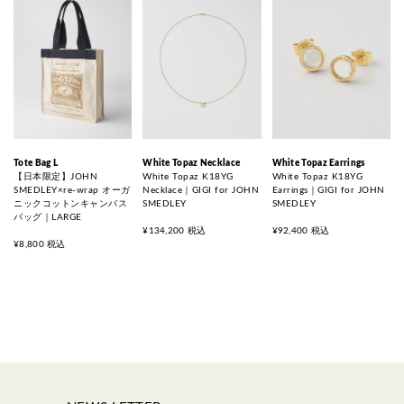
Tote Bag L
White Topaz Necklace
White Topaz Earrings
【日本限定】JOHN
White Topaz K18YG
White Topaz K18YG
SMEDLEY×re-wrap オーガ
Necklace｜GIGI for JOHN
Earrings｜GIGI for JOHN
ニックコットンキャンバス
SMEDLEY
SMEDLEY
バッグ｜LARGE
¥134,200 税込
¥92,400 税込
¥8,800 税込