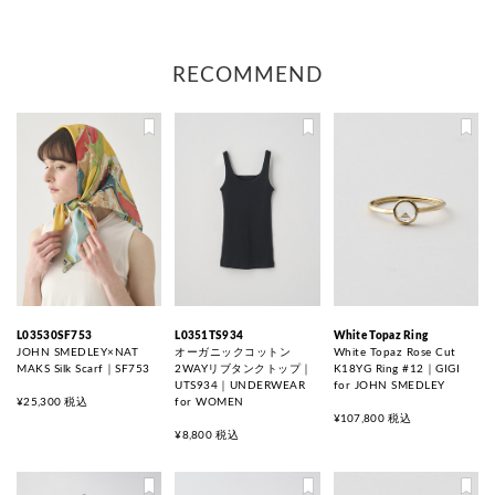
RECOMMEND
L03530SF753
L0351TS934
White Topaz Ring
JOHN SMEDLEY×NAT
オーガニックコットン
White Topaz Rose Cut
MAKS Silk Scarf｜SF753
2WAYリブタンクトップ｜
K18YG Ring #12｜GIGI
UTS934｜UNDERWEAR
for JOHN SMEDLEY
¥25,300 税込
for WOMEN
¥107,800 税込
¥8,800 税込