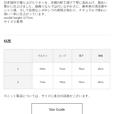
日本国内で織り上げたリネンを、京都の町工場で丁寧に染め上げ、風合い
豊かに仕上げました。綾織りならではのしなやかさに、麻本来の清涼感や
シャリ感、そして自然なシボやシワの表情が加わり、ナチュラルで味わい
深い一本に仕上がっています。
model height 177cm
サイズ２着用
SIZE
ウエスト
ヒップ
股下
裾幅
1
69cm
91cm
70cm
23cm
2
72cm
94cm
72cm
24cm
※ニット製品については、サイズに多少の誤差がございます。
Size Guide