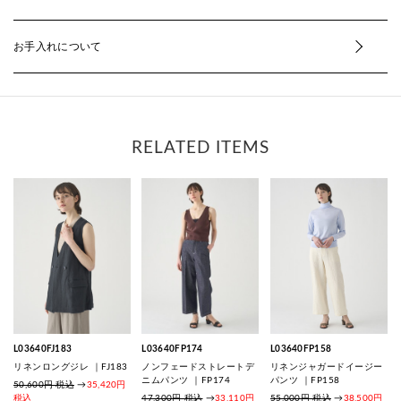
お手入れについて
RELATED ITEMS
L03640FJ183
L03640FP174
L03640FP158
リネンロングジレ ｜FJ183
ノンフェードストレートデ
リネンジャガードイージー
ニムパンツ ｜FP174
パンツ ｜FP158
50,600円 税込
→
35,420円
税込
47,300円 税込
→
33,110円
55,000円 税込
→
38,500円