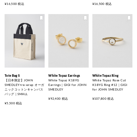
¥16,500 税込
¥16,500 税込
Tote Bag S
White Topaz Earrings
White Topaz Ring
【日本限定】JOHN
White Topaz K18YG
White Topaz Rose Cut
SMEDLEY×re-wrap オーガ
Earrings｜GIGI for JOHN
K18YG Ring #12｜GIGI
ニックコットンキャンバス
SMEDLEY
for JOHN SMEDLEY
バッグ｜SMALL
¥92,400 税込
¥107,800 税込
¥5,500 税込