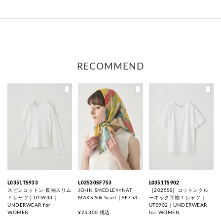
RECOMMEND
L0351TS933
L03530SF753
L0351TS902
スビンコットン 長袖スリム
JOHN SMEDLEY×NAT
［2025SS］コットンクル
Ｔシャツ｜UTS933｜
MAKS Silk Scarf｜SF753
ーネック半袖Ｔシャツ｜
UNDERWEAR for
UTS902｜UNDERWEAR
WOMEN
¥25,300 税込
for WOMEN