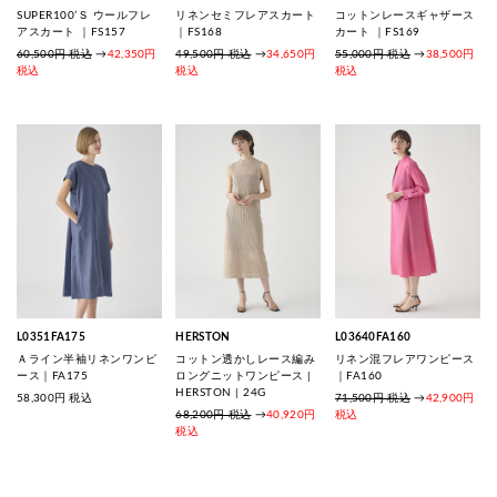
SUPER100’Ｓ ウールフレ
リネンセミフレアスカート
コットンレースギャザース
アスカート ｜FS157
｜FS168
カート ｜FS169
60,500円 税込
→
42,350円
49,500円 税込
→
34,650円
55,000円 税込
→
38,500円
税込
税込
税込
L0351FA175
HERSTON
L03640FA160
Ａライン半袖リネンワンピ
コットン透かしレース編み
リネン混フレアワンピース
ース｜FA175
ロングニットワンピース |
｜FA160
HERSTON | 24G
58,300
円 税込
71,500円 税込
→
42,900円
68,200円 税込
→
40,920円
税込
税込