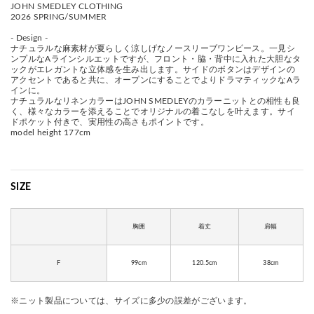
JOHN SMEDLEY CLOTHING
2026 SPRING/SUMMER
- Design -
ナチュラルな麻素材が夏らしく涼しげなノースリーブワンピース。一見シ
ンプルなAラインシルエットですが、フロント・脇・背中に入れた大胆なタ
ックがエレガントな立体感を生み出します。サイドのボタンはデザインの
アクセントであると共に、オープンにすることでよりドラマティックなAラ
インに。
ナチュラルなリネンカラーはJOHN SMEDLEYのカラーニットとの相性も良
く、様々なカラーを添えることでオリジナルの着こなしを叶えます。サイ
ドポケット付きで、実用性の高さもポイントです。
model height 177cm
SIZE
胸囲
着丈
肩幅
F
99cm
120.5cm
38cm
※ニット製品については、サイズに多少の誤差がございます。