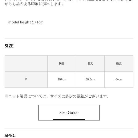
がらも品のある印象に演出します。
model height 171cm
SIZE
胸囲
着丈
裄丈
F
107cm
50.5cm
64cm
※ニット製品については、サイズに多少の誤差がございます。
Size Guide
SPEC