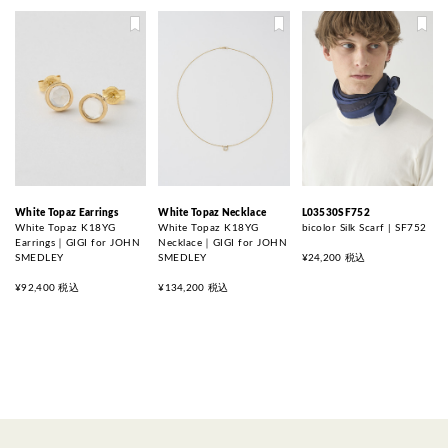
White Topaz Earrings
White Topaz Necklace
L03530SF752
White Topaz K18YG
White Topaz K18YG
bicolor Silk Scarf | SF752
Earrings｜GIGI for JOHN
Necklace｜GIGI for JOHN
SMEDLEY
SMEDLEY
¥24,200 税込
¥92,400 税込
¥134,200 税込