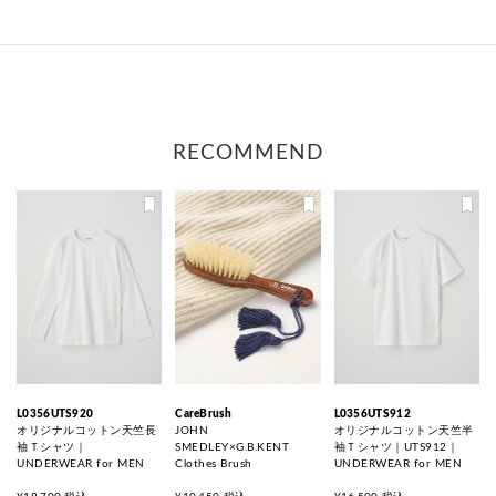
RECOMMEND
L0356UTS920
CareBrush
L0356UTS912
オリジナルコットン天竺長
JOHN
オリジナルコットン天竺半
袖Ｔシャツ｜
SMEDLEY×G.B.KENT
袖Ｔシャツ｜UTS912｜
UNDERWEAR for MEN
Clothes Brush
UNDERWEAR for MEN