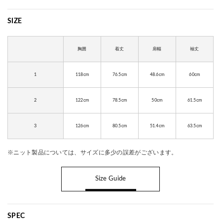
SIZE
胸囲
着丈
肩幅
袖丈
1
118cm
76.5cm
48.6cm
60cm
2
122cm
78.5cm
50cm
61.5cm
3
126cm
80.5cm
51.4cm
63.5cm
※ニット製品については、サイズに多少の誤差がございます。
Size Guide
SPEC