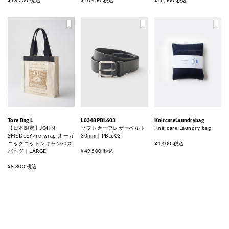
¥18,700 税込
¥10,450 税込
¥16,500 税込
Tote Bag L
L0348PBL603
KnitcareLaundrybag
【日本限定】JOHN
ソフトカーフレザーベルト
Knit care Laundry bag
SMEDLEY×re-wrap オーガ
30mm｜PBL603
ニックコットンキャンバス
¥4,400 税込
バッグ｜LARGE
¥49,500 税込
¥8,800 税込