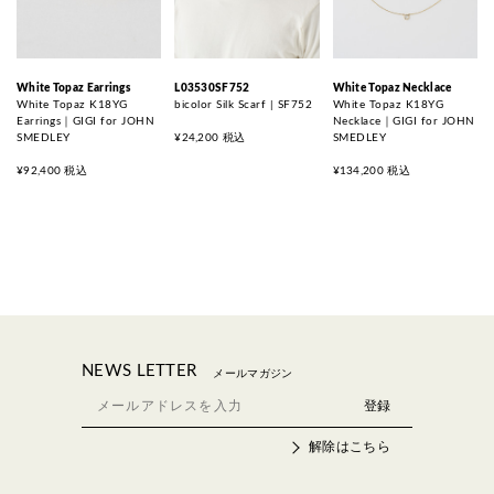
White Topaz Earrings
L03530SF752
White Topaz Necklace
White Topaz K18YG
bicolor Silk Scarf | SF752
White Topaz K18YG
Earrings｜GIGI for JOHN
Necklace｜GIGI for JOHN
SMEDLEY
¥24,200 税込
SMEDLEY
¥92,400 税込
¥134,200 税込
NEWS LETTER
メールマガジン
解除はこちら