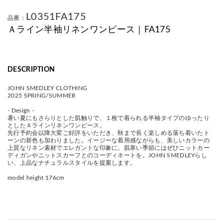
L0351FA175
品番：
Ａライン半袖リネンワンピース｜FA175
DESCRIPTION
JOHN SMEDLEY CLOTHING
2025 SPRING/SUMMER
- Design -
暑い夏にもさらりとした肌触りで、１枚で着られる半袖タイプのゆったり
としたＡラインリネンワンピース。
先行予約会以降大変ご好評をいただき、秋まで長く楽しめる落ち着いたト
ーンの新色も加わりました。イージーな着用感ながらも、美しいカラーの
上質なリネン素材でエレガントな印象に。肌寒い季節にはぜひニットカー
ディガンやニットスカーフとのコーディネートを。JOHN SMEDLEYらし
い、上品なナチュラルスタイルを提案します。
model height 176cm