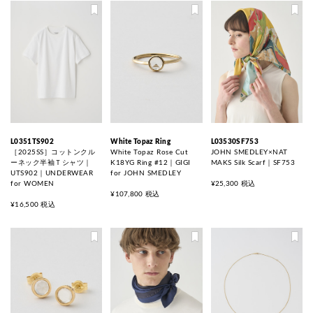
L0351TS902
White Topaz Ring
L03530SF753
［2025SS］コットンクル
White Topaz Rose Cut
JOHN SMEDLEY×NAT
ーネック半袖Ｔシャツ｜
K18YG Ring #12｜GIGI
MAKS Silk Scarf｜SF753
UTS902｜UNDERWEAR
for JOHN SMEDLEY
for WOMEN
¥25,300 税込
¥107,800 税込
¥16,500 税込