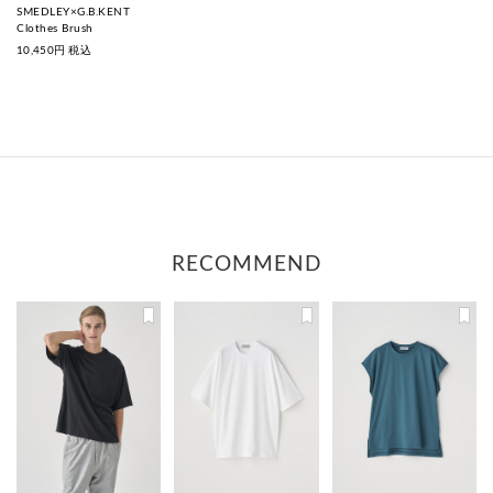
SMEDLEY×G.B.KENT
Clothes Brush
10,450
円 税込
RECOMMEND