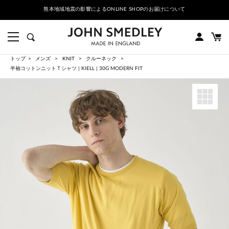
熊本地域地震の影響によるONLINE SHOPのお届けについて
トップ
メンズ
KNIT
クルーネック
半袖コットンニットＴシャツ | KIELL | 30G MODERN FIT