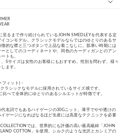
MMER
WEAR
に至るまで作り続けられているJOHN SMEDLEYを代表する定
アイコンモデル。クラシックモデルならではのゆとりのあるサ
特徴的な襟と三つボタンで上品な着こなしに。肌寒い時期には
ナーとしてのコーディネートや、同色のカーディガンとのアン
ネートも。
く、Sサイズは女性のお客様にもおすすめ。性別を問わず、様々
チします。
ジーフィット) -
LEYのクラシックなモデルに採用されているサイズ感です。
IT」に比べて全体的にゆとりのあるシルエットが特徴です。
の代名詞でもあるハイゲージの30Gニット。薄手でやや透けの
ハイゲージになればなるほど生産には高度なテクニックを必要
ER COLLECTIONでは、世界的にも評価の高い最高級綿「JOHN
EA ISLAND COTTON」を使用。シルクのような光沢とカシミアの