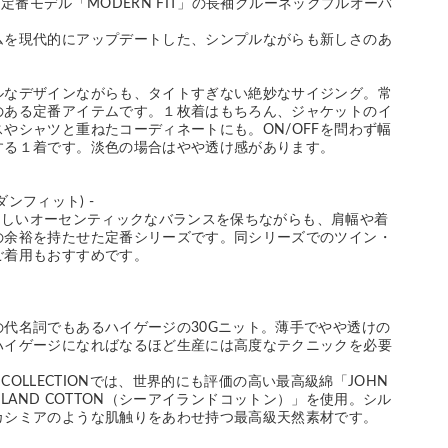
EYの定番モデル「MODERN FIT」の長袖クルーネックプルオーバ
ムを現代的にアップデートした、シンプルながらも新しさのあ
ルなデザインながらも、タイトすぎない絶妙なサイジング。常
のある定番アイテムです。１枚着はもちろん、ジャケットのイ
やシャツと重ねたコーディネートにも。ON/OFFを問わず幅
する１着です。淡色の場合はやや透け感があります。
モダンフィット) -
LEYらしいオーセンティックなバランスを保ちながらも、肩幅や着
の余裕を持たせた定番シリーズです。同シリーズでのツイン・
ご着用もおすすめです。
の代名詞でもあるハイゲージの30Gニット。薄手でやや透けの
ハイゲージになればなるほど生産には高度なテクニックを必要
ER COLLECTIONでは、世界的にも評価の高い最高級綿「JOHN
EA ISLAND COTTON（シーアイランドコットン）」を使用。シル
カシミアのような肌触りをあわせ持つ最高級天然素材です。