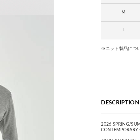
M
L
※ニット製品につ
DESCRIPTION
2026 SPRING/SU
CONTEMPORARY 