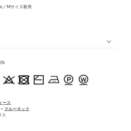
177cm／Мサイズ着用
0%
ィース
>
クルーネック
リス