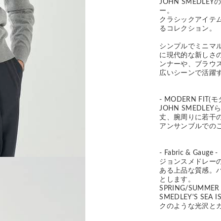
JOHN SMEDL
ー。
クラシックアイテ
るコレクション。
シンプルでミニマ
に現代的な新しさ
ンナーや、ブラウス
広いシーンで活躍
- MODERN FIT(
JOHN SMED
丈、腕周りに若干
アンサンブルでの
- Fabric & Gauge -
ジョンスメドレー
ある上品な質感。
とします。
SPRING/SUMM
SMEDLEY'S S
クのような光沢と