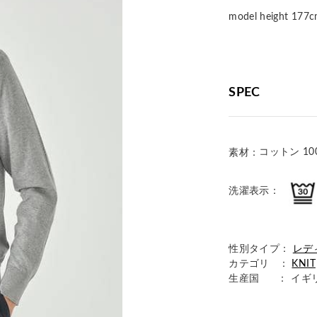
model height 
SPEC
コットン 10
素材：
洗濯表示：
性別タイプ：
レデ
カテゴリ ：
KNIT
生産国
： イギ