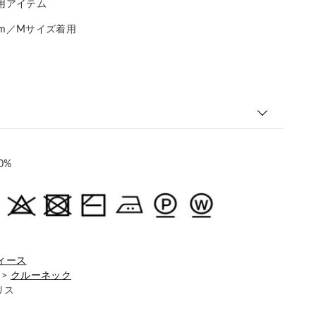
用アイテム
177cm／Мサイズ着用
0%
ィース
>
クルーネック
リス