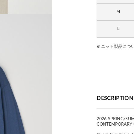
M
L
※ニット製品につ
DESCRIPTION
2026 SPRING/SU
CONTEMPORARY 