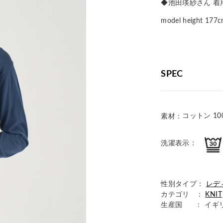
◆池田瑛紗さん 着
model height 
SPEC
コットン 10
素材：
洗濯表示：
性別タイプ：
レデ
カテゴリ ：
KNIT
生産国
： イギ