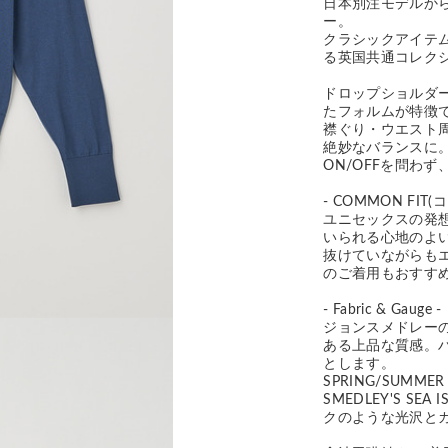
日本別注モデルから
ー。
クラシックアイテ
る英国共通コレク
ドロップショルダ
たフォルムが特徴
襟ぐり・ウエスト
絶妙なバランスに
ON/OFFを問わ
- COMMON FIT
ユニセックスの発
いられる心地のよ
抜けていながらも
のご着用もおすす
- Fabric & Gauge -
ジョンスメドレー
ある上品な質感。
とします。
SPRING/SUMM
SMEDLEY'S S
クのような光沢と