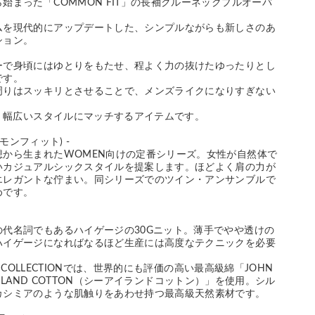
始まった「COMMON FIT」の長袖クルーネックプルオーバ
ムを現代的にアップデートした、シンプルながらも新しさのあ
ション。
ーで身頃にはゆとりをもたせ、程よく力の抜けたゆったりとし
です。
周りはスッキリとさせることで、メンズライクになりすぎない
。
ず、幅広いスタイルにマッチするアイテムです。
(コモンフィット) -
想から生まれたWOMEN向けの定番シリーズ。女性が自然体で
いカジュアルシックスタイルを提案します。ほどよく肩の力が
エレガントな佇まい。同シリーズでのツイン・アンサンブルで
めです。
の代名詞でもあるハイゲージの30Gニット。薄手でやや透けの
ハイゲージになればなるほど生産には高度なテクニックを必要
ER COLLECTIONでは、世界的にも評価の高い最高級綿「JOHN
EA ISLAND COTTON（シーアイランドコットン）」を使用。シル
カシミアのような肌触りをあわせ持つ最高級天然素材です。