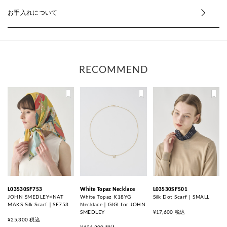
お手入れについて
RECOMMEND
L03530SF753
White Topaz Necklace
L03530SF501
JOHN SMEDLEY×NAT
White Topaz K18YG
Silk Dot Scarf | SMALL
MAKS Silk Scarf｜SF753
Necklace｜GIGI for JOHN
SMEDLEY
¥17,600 税込
¥25,300 税込