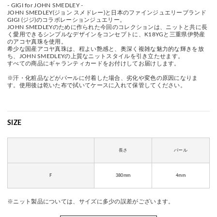
- GIGI for JOHN SMEDLEY -
JOHN SMEDLEY(ジョン スメドレー)と日本のファインジュエリーブランド
GIGI (ジジ)のコラボレーションジュエリー。
JOHN SMEDLEYのために作られた今回のコレクションは、ニットと共に長
く愛用できるシンプルなデザインをコンセプトに、K18YGと三重県伊勢産
のアコヤ真珠を使用。
希少な国産アコヤ真珠は、程よい艶感と、奥深く複雑な魅力的な輝きを放
ち、JOHN SMEDLEYの上質なニットスタイルを引き立たせます。
すべての商品にギャランティカードをお付けしてお届けします。
※汗・化粧品などがパールに付着した場合、劣化や変色の原因になりま
す。使用後は乾いた布で拭いてケースに入れて保管してください。
SIZE
長さ
パール
F
380mm
4mm
※ニット製品については、サイズに多少の誤差がございます。