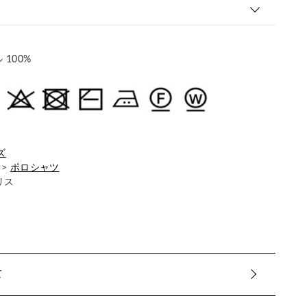
100%
ズ
>
ポロシャツ
リス
て