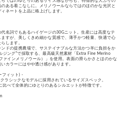
ならではのゆとりのあるサイズ感ながらも、特徴的な大ぶりの
品のある着こなしに。メリノウールならではのほのかな光沢と
ディネートを上品に格上げします。
の代名詞でもあるハイゲージの30Gニット。生産には高度なテ
しますが、美しくきめ細かな質感で、薄手かつ軽量、快適で心
たらします。
ランドの提携農場で、サステイナブルな方法かつ羊に負担をか
ング”で採取する、最高級天然素材「Extra Fine Merino
ラファインメリノウール）」を使用。表面の滑らかさとほのかな
淡いカラーにはやや透け感があります。
ジーフィット) -
LEYのクラシックなモデルに採用されているサイズスペック。
IT」に比べて全体的にゆとりのあるシルエットが特徴です。
cm