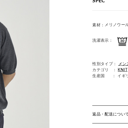
SPEC
メリノウール 
素材：
洗濯表示：
性別タイプ：
メン
カテゴリ ：
KNIT
生産国
： イギ
返品・配送につい