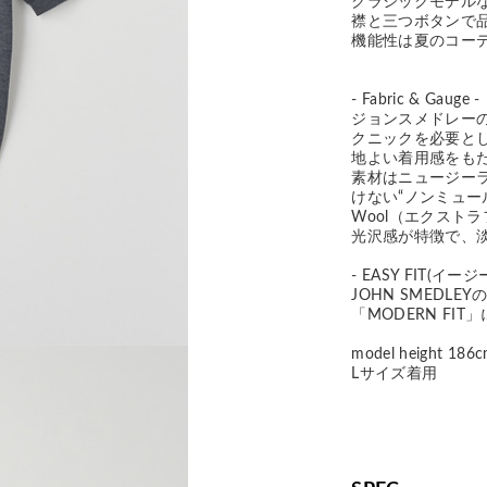
クラシックモデル
襟と三つボタンで
機能性は夏のコー
- Fabric & Gauge -
ジョンスメドレー
クニックを必要と
地よい着用感をも
素材はニュージー
けない“ノンミュールジ
Wool（エクスト
光沢感が特徴で、
- EASY FIT(イー
JOHN SMED
「MODERN F
model height 186
Lサイズ着用