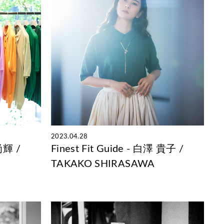
2023.04.28
 尚輝 /
Finest Fit Guide - 白澤 貴子 /
TAKAKO SHIRASAWA