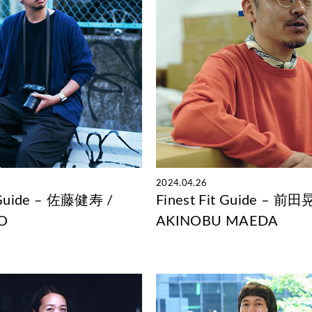
2024.04.26
t Guide – 佐藤健寿 /
Finest Fit Guide – 前田
TO
AKINOBU MAEDA