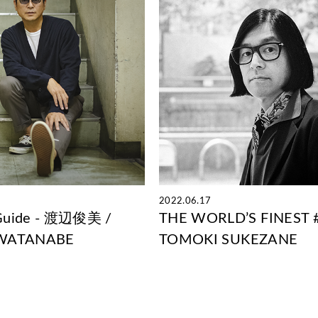
2022.06.17
t Guide - 渡辺俊美 /
THE WORLD’S FINEST 
 WATANABE
TOMOKI SUKEZANE