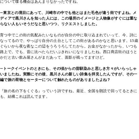
について喋る機会はあんまりなかったですね。
―東京との境目にあって、川崎市の中でも他とはまた毛色が違う街ですよね。メ
ディアで黒川さんを知った人には、この場所のイメージと人物像がすぐには重な
らない人もいそうだなと思いつつ、リクエストしました。
育つ中でこの街の気配みたいなものが自分の中に取り込まれていって、今、詩に
なってるので、やっぱり自分の土台としてこの街があるのかなと思います。15歳
ぐらいから夜な夜なこの辺をうろうろしてたから。お金がなかったから、いつも
路上で。でも、昔に比べたらだいぶきれいになりましたね。西口商店街のほうと
かだと古い飲み屋さんがまだあって、面影が残ってますけど。
―トークイベントのときにも、その頃からの昔馴染みと思しき方々がいらっしゃ
いましたね。実際にその後、黒川さんの新しい詩集を拝見したんですが、その一
編で旅の荷物とセーターについて触れたものがありましたよね？
『旅の名の下をくぐる』っていう詩ですね。最近、全国を朗読で回ってるときに
も、結構これは読んでます。