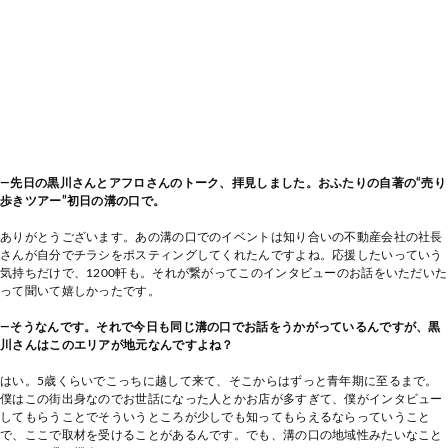
―先日の黒川さんとアフロさんのトーク、拝見しました。おふたりの自著の“売り
歩きツアー”初日の溝の口で。
ありがとうございます。あの溝の口でのイベントは知り合いの不動産会社の社長
さんが自分でチラシをポスティングしてくれたんですよね。応援したいっていう
気持ちだけで、1200軒も。それが繋がってこのインタビューのお話をいただいた
って聞いて嬉しかったです。
―そうなんです。それで今日も同じ溝の口でお話をうかがっているんですが、黒
川さんはこのエリアが地元なんですよね？
はい。5歳くらいでこっちに越して来て、そこからはずっと青年期に至るまで。
僕はこの街出身なのでお世話になった人とかお店が多すぎて、僕がインタビュー
してもらうことでそういうところが少しでも知ってもらえるならっていうこと
で、ここで取材を受けることがあるんです。でも、溝の口の地域性みたいなこと