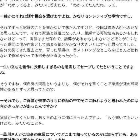
が「わかってるよ」みたいに答えたら、「わかってたんだね」って。
ー確かにそれは話す機会を選びますよね。かなりセンシティブな事情ですし。
それでずっと家族のことを書かないで来たんですけど、今回は踏み込むべきだな
と思ったんです。それで家族と疎遠になったり、絶縁する可能性もあるかもしれ
ないけど…って。両親はまだ存命で、語弊があるかもしれないけど彼らが亡くな
った瞬間に僕が作家として始まる部分がかなり大きいとはずっと思ってました。
自分の見てきた過去とか、育った環境の一番ストロングなところをほとんど使わ
ないで作家をやってる部分が正直あったから。
―生い立ちを創作に投影しすぎるのを意図してセーブしてたということですよ
ね。
そうですね。僕自身の問題というよりも、僕がそれを書くことで家族が死ぬ可能
性があるとずっと思ってたので。
ーそれでも、ご両親が健在のうちに作品の中でそこに触れようと思われたのには
何かきっかけがあったんですか？
父親が一年くらい前、独り言のように僕に言ったんですよ。「もう書いてもいい
けどな」みたいなことを。
―黒川さんがご自身の生業についてどこまで知っているのかは知らずとも、ある
程度は胸中を察されてたんでしょうね…。