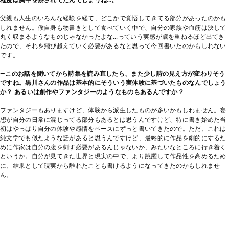
父親も人生のいろんな経験を経て、どこかで覚悟してきてる部分があったのかも
しれません。僕自身も物書きとして食べていく中で、自分の家族や血筋は決して
丸く収まるようなものじゃなかったよな…っていう実感が歳を重ねるほど出てき
たので、それを飛び越えていく必要があるなと思って今回書いたのかもしれない
です。
―このお話を聞いてから詩集を読み直したら、また少し詩の見え方が変わりそう
ですね。黒川さんの作品は基本的にそういう実体験に基づいたものなんでしょう
か？ あるいは創作やファンタジーのようなものもあるんですか？
ファンタジーもありますけど、体験から派生したものが多いかもしれません。妄
想が自分の日常に混じってる部分もあるとは思うんですけど、特に書き始めた当
初はやっぱり自分の体験や感情をベースにずっと書いてきたので。ただ、これは
純文学でも似たような話があると思うんですけど、最終的に作品を劇的にするた
めに作家は自分の腹を刺す必要があるんじゃないか、みたいなところに行き着く
というか。自分が見てきた世界と現実の中で、より跳躍して作品性を高めるため
に、結果として現実から離れたことも書けるようになってきたのかもしれませ
ん。