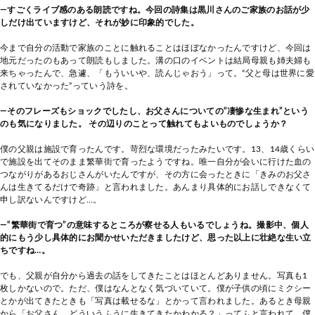
―すごくライブ感のある朗読ですね。今回の詩集は黒川さんのご家族のお話が少
しだけ出ていますけど、それが妙に印象的でした。
今まで自分の活動で家族のことに触れることはほぼなかったんですけど、今回は
地元だったのもあって朗読もしました。溝の口のイベントは結局母親も姉夫婦も
来ちゃったんで、急遽、「もういいや、読んじゃおう」って。“父と母は世界に愛
されていなかった”っていう詩を。
―そのフレーズもショックでしたし、お父さんについての“凄惨な生まれ”という
のも気になりました。 その辺りのことって触れてもよいものでしょうか？
僕の父親は施設で育ったんです。苛烈な環境だったみたいです。13、14歳くらい
で施設を出てそのまま繁華街で育ったようですね。唯一自分が会いに行けた血の
つながりがあるおじさんがいたんですが、その方に会ったときに「きみのお父さ
んは生きてるだけで奇跡」と言われました。あんまり具体的にお話しできなくて
申し訳ないんですけど…。
―“繁華街で育つ”の意味するところが察せる人もいるでしょうね。撮影中、個人
的にもう少し具体的にお聞かせいただきましたけど、思った以上に壮絶な生い立
ちですね…。
でも、父親が自分から過去の話をしてきたことはほとんどありません。写真も1
枚しかないので。ただ、僕はなんとなく気づいていて。僕が子供の頃にミクシー
とかが出てきたときも「写真は載せるな」とかって言われました。あるとき母親
から「お父さん、どういうふうに生きてきたかわかる？」ってふと言われて、僕