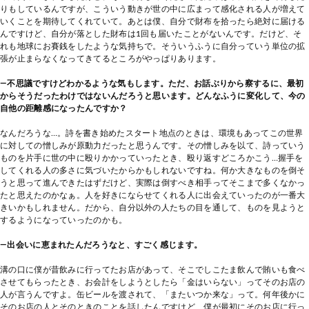
りもしているんですが、こういう動きが世の中に広まって感化される人が増えて
いくことを期待してくれていて。あとは僕、自分で財布を拾ったら絶対に届ける
んですけど、自分が落とした財布は1回も届いたことがないんです。だけど、そ
れも地球にお賽銭をしたような気持ちで。そういうふうに自分っていう単位の拡
張が止まらなくなってきてるところがやっぱりあります。
―不思議ですけどわかるような気もします。ただ、お話ぶりから察するに、最初
からそうだったわけではないんだろうと思います。どんなふうに変化して、今の
自他の距離感になったんですか？
なんだろうな…。詩を書き始めたスタート地点のときは、環境もあってこの世界
に対しての憎しみが原動力だったと思うんです。その憎しみを以て、詩っていう
ものを片手に世の中に殴りかかっていったとき、殴り返すどころかこう…握手を
してくれる人の多さに気づいたからかもしれないですね。何か大きなものを倒そ
うと思って進んできたはずだけど、実際は倒すべき相手ってそこまで多くなかっ
たと思えたのかなぁ。人を好きにならせてくれる人に出会えていったのが一番大
きいかもしれません。だから、自分以外の人たちの目を通して、ものを見ようと
するようになっていったのかも。
―出会いに恵まれたんだろうなと、すごく感じます。
溝の口に僕が昔飲みに行ってたお店があって、そこでしこたま飲んで賄いも食べ
させてもらったとき、お会計をしようとしたら「金はいらない」ってそのお店の
人が言うんですよ。缶ビールを渡されて、「またいつか来な」って。何年後かに
そのお店の人とそのときのことを話したんですけど、僕が最初にそのお店に行っ