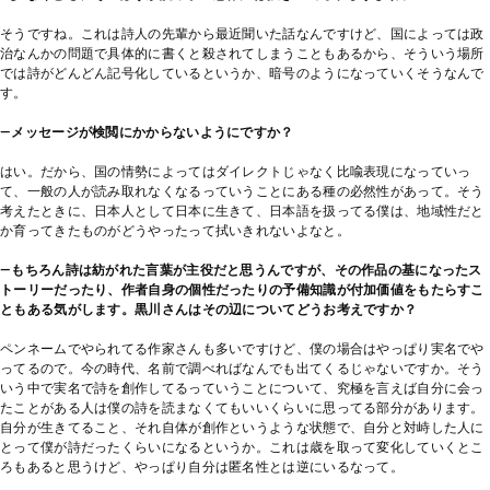
そうですね。これは詩人の先輩から最近聞いた話なんですけど、国によっては政
治なんかの問題で具体的に書くと殺されてしまうこともあるから、そういう場所
では詩がどんどん記号化しているというか、暗号のようになっていくそうなんで
す。
―メッセージが検閲にかからないようにですか？
はい。だから、国の情勢によってはダイレクトじゃなく比喩表現になっていっ
て、一般の人が読み取れなくなるっていうことにある種の必然性があって。そう
考えたときに、日本人として日本に生きて、日本語を扱ってる僕は、地域性だと
か育ってきたものがどうやったって拭いきれないよなと。
―もちろん詩は紡がれた言葉が主役だと思うんですが、その作品の基になったス
トーリーだったり、作者自身の個性だったりの予備知識が付加価値をもたらすこ
ともある気がします。黒川さんはその辺についてどうお考えですか？
ペンネームでやられてる作家さんも多いですけど、僕の場合はやっぱり実名でや
ってるので。今の時代、名前で調べればなんでも出てくるじゃないですか。そう
いう中で実名で詩を創作してるっていうことについて、究極を言えば自分に会っ
たことがある人は僕の詩を読まなくてもいいくらいに思ってる部分があります。
自分が生きてること、それ自体が創作というような状態で、自分と対峙した人に
とって僕が詩だったくらいになるというか。これは歳を取って変化していくとこ
ろもあると思うけど、やっぱり自分は匿名性とは逆にいるなって。