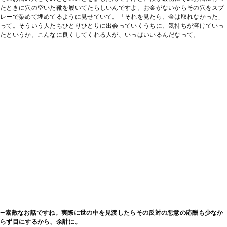
たときに穴の空いた靴を履いてたらしいんですよ。お金がないからその穴をスプ
レーで染めて埋めてるように見せていて。「それを見たら、金は取れなかった」
って。そういう人たちひとりひとりに出会っていくうちに、気持ちが溶けていっ
たというか。こんなに良くしてくれる人が、いっぱいいるんだなって。
―素敵なお話ですね。実際に世の中を見渡したらその反対の悪意の応酬も少なか
らず目にするから、余計に。