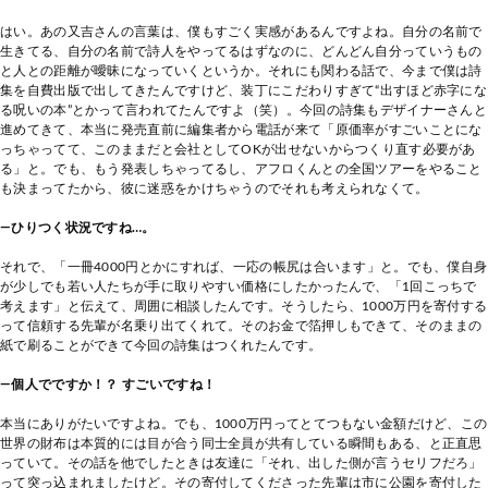
はい。あの又吉さんの言葉は、僕もすごく実感があるんですよね。自分の名前で
生きてる、自分の名前で詩人をやってるはずなのに、どんどん自分っていうもの
と人との距離が曖昧になっていくというか。それにも関わる話で、今まで僕は詩
集を自費出版で出してきたんですけど、装丁にこだわりすぎて“出すほど赤字にな
る呪いの本”とかって言われてたんですよ（笑）。今回の詩集もデザイナーさんと
進めてきて、本当に発売直前に編集者から電話が来て「原価率がすごいことにな
っちゃってて、このままだと会社としてOKが出せないからつくり直す必要があ
る」と。でも、もう発表しちゃってるし、アフロくんとの全国ツアーをやること
も決まってたから、彼に迷惑をかけちゃうのでそれも考えられなくて。
―ひりつく状況ですね…。
それで、「一冊4000円とかにすれば、一応の帳尻は合います」と。でも、僕自身
が少しでも若い人たちが手に取りやすい価格にしたかったんで、「1回こっちで
考えます」と伝えて、周囲に相談したんです。そうしたら、1000万円を寄付する
って信頼する先輩が名乗り出てくれて。そのお金で箔押しもできて、そのままの
紙で刷ることができて今回の詩集はつくれたんです。
―個人でですか！？ すごいですね！
本当にありがたいですよね。でも、1000万円ってとてつもない金額だけど、この
世界の財布は本質的には目が合う同士全員が共有している瞬間もある、と正直思
っていて。その話を他でしたときは友達に「それ、出した側が言うセリフだろ」
って突っ込まれましたけど。その寄付してくださった先輩は市に公園を寄付した