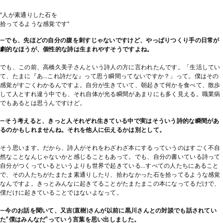
“人が素通りした石を
拾ってるような感覚です“
―でも、先ほどの自分の腹を刺すじゃないですけど、やっぱりつくり手の日常が
劇的なほうが、個性的な詩は生まれやすそうですよね。
でも、この前、高橋久美子さんという詩人の方に言われたんです。「生活してい
て、たまに『あ…これ詩だな』って思う瞬間ってないですか？」って。僕はその
感覚がすごくわかるんですよ。自分が生きていて、朝起きて何かを食べて、散歩
して人とすれ違う中でも、それ自体が光る瞬間があまりにも多く見える。職業病
でもあるとは思うんですけど。
―そう考えると、きっと人それぞれ生きている中で実はそういう詩的な瞬間があ
るのかもしれませんね。それを他人に伝えるかは別として。
そう思います。だから、詩人がそれをわざわざ本にするっていうのはすごく不自
然なことなんじゃないかと感じることもあって。でも、自分の書いている詩って
自分がつくっているというよりも世界で起きている…すべての人たちにあること
で、その人たちがたまたま素通りしたり、拾わなかった石を拾ってるような感覚
なんですよ。きっとみんなに起きてることがたまたまこの本になってるだけで、
僕だけに起きていることではないよなって。
―今のお話を聞いて、又吉(直樹)さんが以前に黒川さんとの対談でも話されてい
た“僕はみんなだ”っていう言葉を思い出しました。