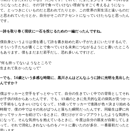
うになったときに、その“詩で食べていけない理由”をすごく考えるようになっ
て。とっつきにくいものだと思われてたりとか、この世界の実生活と遠いものだ
と思われていたりとか。自分がそこのアクセントになっていけたらなと思ったん
です。
―詩を取り巻く現状に一石を投じるための一編だったんですね。
僕自身というよりは僕を通して詩を書き始めた若い子がたまにいたりするんで、
そういう子たちが書くことで食べていける未来につながるようにと書いたところ
もあります。僕もまだまだ若手だし、恐れ多いんですけど。
“何も持ってないようなところで
生まれて良かったなって“
―でも、16歳という多感な時期に、黒川さんはどんなふうに詩に光明を見出した
んですか？
僕はサッカーと空手をずっとやってて、自分の生きていく中での背骨としてそれ
が子供の頃からあったんです。でも、15歳のときに先天的な足の病気が見つかっ
て手術をしなきゃいけなくなって。15歳ってサッカーで進路が色々決まり始める
時期で、僕の中ではその光がばつんと落ちた瞬間だったんです。同級生は夢に向
かってサッカーを続けているときに、僕だけがドロップアウトしたような気持ち
になって。そんな気持ちを抱えているときに、今度は自分の親友が自殺してしま
って。それで消化しきれないものをノートに書いたのが多分、一番最初だったと
思います。