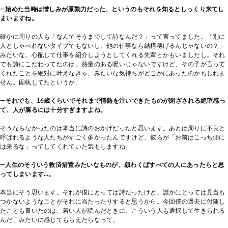
―始めた当時は憎しみが原動力だった、というのもそれを知るとしっくり来てし
まいますね。
確かに周りの人も「なんでそうまでして詩なんだ？」って言ってました。「別に
人としゃべれないタイプでもないし、他の仕事なら結構稼げるんじゃないの？」
みたいな。心配して仕事を紹介しようとしてくれる先輩とかもいましたし。それ
でも詩にこだわってたのは、熱量のある呪いじゃないですけど、その子が言って
くれたことを絶対に叶えなきゃ、みたいな気持ちがどこかにあったのかもしれま
せん。固執してたというか。
―それでも、16歳くらいでそれまで情熱を注いできたものが閉ざされる絶望感っ
て、人が腐るには十分すぎますよね。
そうならなかったのは本当に詩のおかげだったと思います。あとは周りに不良と
呼ばれるような人たちがすごく多かったんですけど、彼らが「お前はこっち側に
は来るな」ってしてくれていた気もしますね。
―人生のそういう救済措置みたいなものが、願わくばすべての人にあったらと思
ってしまいます…。
本当にそう思います。それが僕にとっては詩だったけど、誰かにとっては見当も
つかないようなことがそれに当たったりすると思うから。今回僕の過去に付随し
たことも書いたのは、若い人が読んだときに、こういう人も選択して生きられる
んだ、みたいに感じてもらえたらなって。