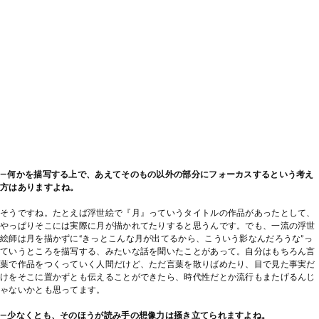
―何かを描写する上で、あえてそのもの以外の部分にフォーカスするという考え
方はありますよね。
そうですね。たとえば浮世絵で『月』っていうタイトルの作品があったとして、
やっぱりそこには実際に月が描かれてたりすると思うんです。でも、一流の浮世
絵師は月を描かずに“きっとこんな月が出てるから、こういう影なんだろうな”っ
ていうところを描写する、みたいな話を聞いたことがあって。自分はもちろん言
葉で作品をつくっていく人間だけど、ただ言葉を散りばめたり、目で見た事実だ
けをそこに置かずとも伝えることができたら、時代性だとか流行もまたげるんじ
ゃないかとも思ってます。
―少なくとも、そのほうが読み手の想像力は掻き立てられますよね。