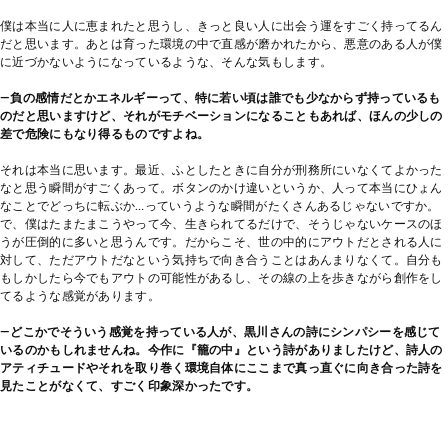
僕は本当に人に恵まれたと思うし、きっと良い人に出会う運をすごく持ってるん
だと思います。あとは育った環境の中で直感が磨かれたから、悪意のある人が僕
に近づかないようになっているような、そんな気もします。
―負の感情だとかエネルギーって、特に若い頃は誰でも少なからず持っているも
のだと思いますけど、それがモチベーションになることもあれば、ほんの少しの
差で危険にもなり得るものですよね。
それは本当に思います。最近、ふとしたときに自分が刑務所にいなくてよかった
なと思う瞬間がすごくあって。ボタンのかけ違いというか、人って本当にひょん
なことでどっちに転ぶか…っていうような瞬間がたくさんあるじゃないですか。
で、僕はたまたまこうやって今、生きられてるだけで、そうじゃないケースのほ
うが圧倒的に多いと思うんです。だからこそ、世の中的にアウトだとされる人に
対して、ただアウトだなという気持ちで向き合うことはあんまりなくて。自分も
もしかしたら今でもアウトの可能性があるし、その線の上を歩きながら創作をし
てるような感覚があります。
―どこかでそういう感覚を持っている人が、黒川さんの詩にシンパシーを感じて
いるのかもしれませんね。今作に『籠の中』という詩がありましたけど、詩人の
アティチュードやそれを取り巻く環境自体にここまで真っ直ぐに向き合った詩を
見たことがなくて、すごく印象深かったです。