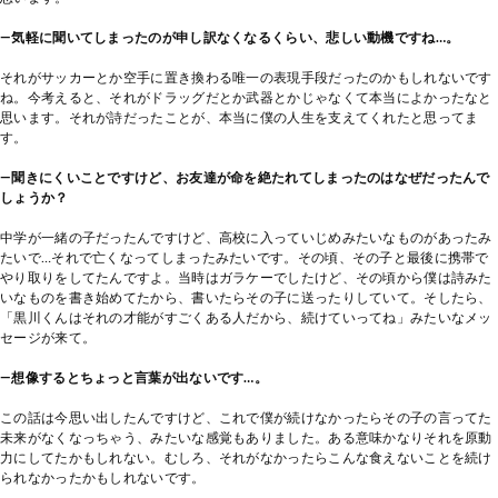
―気軽に聞いてしまったのが申し訳なくなるくらい、悲しい動機ですね…。
それがサッカーとか空手に置き換わる唯一の表現手段だったのかもしれないです
ね。今考えると、それがドラッグだとか武器とかじゃなくて本当によかったなと
思います。それが詩だったことが、本当に僕の人生を支えてくれたと思ってま
す。
―聞きにくいことですけど、お友達が命を絶たれてしまったのはなぜだったんで
しょうか？
中学が一緒の子だったんですけど、高校に入っていじめみたいなものがあったみ
たいで…それで亡くなってしまったみたいです。その頃、その子と最後に携帯で
やり取りをしてたんですよ。当時はガラケーでしたけど、その頃から僕は詩みた
いなものを書き始めてたから、書いたらその子に送ったりしていて。そしたら、
「黒川くんはそれの才能がすごくある人だから、続けていってね」みたいなメッ
セージが来て。
―想像するとちょっと言葉が出ないです…。
この話は今思い出したんですけど、これで僕が続けなかったらその子の言ってた
未来がなくなっちゃう、みたいな感覚もありました。ある意味かなりそれを原動
力にしてたかもしれない。むしろ、それがなかったらこんな食えないことを続け
られなかったかもしれないです。