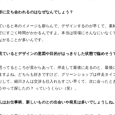
影に立ち会われるのはなぜなんでしょう？
ていると本のイメージも膨らんで、デザインするのが早くて。素
でにすごく時間がかかるんですよ。本当は現場にそんなにいなく
ながることが多いんです。
見ているとデザインの意図や目的がはっきりした状態で臨めそう
思ってるところが昔からあって。伴走して最後に走るのと、最後
ますよね。どちらも好きですけど、グリーンショップは伴走タイ
りして。細川さんは交渉も仕入れもすごい早くて、次に会ったと
うやって探したの？ っていうくらい（笑）。
んはお仕事柄、新しいものとの出会いや発見は多いでしょうしね