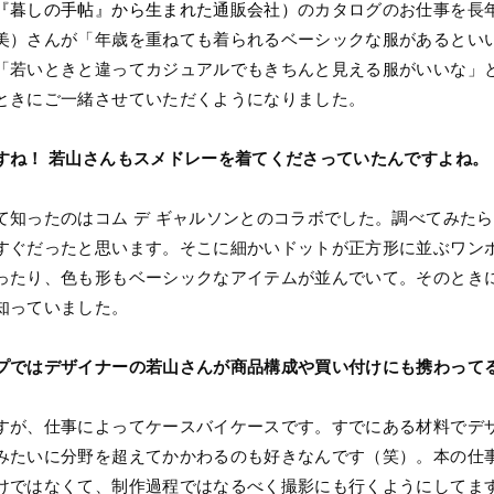
『暮しの手帖』から生まれた通販会社）
のカタログのお仕事を長
美）さんが「年歳を重ねても着られるベーシックな服があるとい
「若いときと違ってカジュアルでもきちんと見える服がいいな」
ときにご一緒させていただくようになりました。
すね！ 若山さんもスメドレーを着てくださっていたんですよね。
知ったのはコム デ ギャルソンとのコラボでした。調べてみたら1
すぐだったと思います。そこに細かいドットが正方形に並ぶワン
ったり、色も形もベーシックなアイテムが並んでいて。そのとき
知っていました。
プではデザイナーの若山さんが商品構成や買い付けにも携わって
すが、仕事によってケースバイケースです。すでにある材料でデ
みたいに分野を超えてかかわるのも好きなんです（笑）。本の仕
けではなくて、制作過程ではなるべく撮影にも行くようにしてま