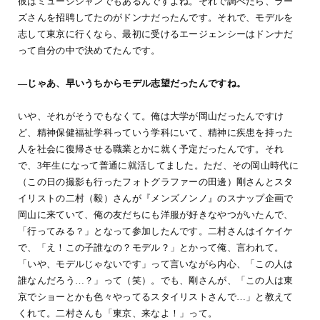
彼はミュージシャンでもあるんですよね。それで調べたら、ラー
ズさんを招聘してたのがドンナだったんです。それで、モデルを
志して東京に行くなら、最初に受けるエージェンシーはドンナだ
って自分の中で決めてたんです。
―じゃあ、早いうちからモデル志望だったんですね。
いや、それがそうでもなくて。俺は大学が岡山だったんですけ
ど、精神保健福祉学科っていう学科にいて、精神に疾患を持った
人を社会に復帰させる職業とかに就く予定だったんです。それ
で、3年生になって普通に就活してました。ただ、その岡山時代に
（この日の撮影も行ったフォトグラファーの田邊）剛さんとスタ
イリストの二村（毅）さんが『メンズノンノ』のスナップ企画で
岡山に来ていて、俺の友だちにも洋服が好きなやつがいたんで、
「行ってみる？」となって参加したんです。二村さんはイケイケ
で、「え！この子誰なの？モデル？」とかって俺、言われて。
「いや、モデルじゃないです」って言いながら内心、「この人は
誰なんだろう…？」って（笑）。でも、剛さんが、「この人は東
京でショーとかも色々やってるスタイリストさんで…」と教えて
くれて。二村さんも「東京、来なよ！」って。