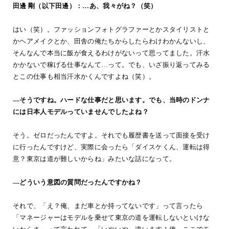
田邊 剛（以下田邊）：…あ、我々がね？（笑）
はい（笑）。ファッションフォトグラファーとかスタイリストと
かヘアメイクとか、田舎の俺たちからしたらわけわかんないし、
そんなんで本当に飯が食えるわけがないって思ってました。汗水
かかないで稼げる仕事なんて…って。でも、いざ振り返ってみる
とこの仕事も相当汗水かくんですよね（笑）。
―そうですね。ハードな仕事だと思います。でも、当時のドンナ
には日本人モデルっていませんでしたよね？
そう。ゼロだったんですよ。それでも履歴書を送って面接を受け
に行ったんですけど、実際に会ったら「ダイスケくん、運転は得
意？東京は道が難しいからね」みたいな話になって。
―どういう意図の質問だったんですかね？
それで、「え？俺、まだ車とか持ってないです」って言ったら
「マネージャーはモデルを乗せて東京の道を運転しないといけな