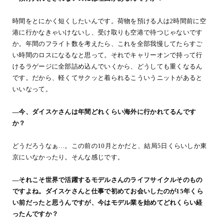
時間をとにかく短くしたいんです。荷物を預ける人は2時間前に空
港に行かなきゃいけないし、受け取りも空港で待つじゃないです
か。年間のフライト数を考えたら、これを全部我慢してたらすご
い時間のロスになるなと思って。それでキャリーオンで持って行
けるラゲージに全部詰め込んでいくから、どうしても重くなるん
です。だから、軽くてサクッと着られるこういうニットがあると
いいなって。
―今、ダイスケさんは年間どれくらい海外に行かれてるんです
か？
どうだろうなぁ…。この前の10月とかだと、結局5日くらいしか東
京にいなかったり。そんな感じです。
―それこそ世界で活躍するモデルさんのライフサイクルそのもの
ですよね。ダイスケさんと仕事で初めてお会いしたのが15年くら
い前だったと思うんですが、今はモデル業を始めてどれくらい経
ったんですか？