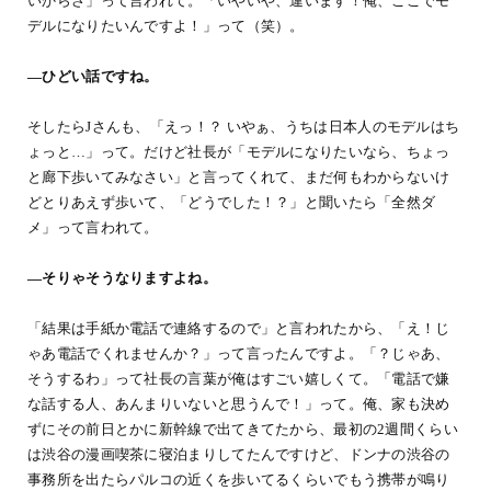
いからさ」って言われて。「いやいや、違います！俺、ここでモ
デルになりたいんですよ！」って（笑）。
―ひどい話ですね。
そしたらJさんも、「えっ！？ いやぁ、うちは日本人のモデルはち
ょっと…」って。だけど社長が「モデルになりたいなら、ちょっ
と廊下歩いてみなさい」と言ってくれて、まだ何もわからないけ
どとりあえず歩いて、「どうでした！？」と聞いたら「全然ダ
メ」って言われて。
―そりゃそうなりますよね。
「結果は手紙か電話で連絡するので」と言われたから、「え！じ
ゃあ電話でくれませんか？」って言ったんですよ。「？じゃあ、
そうするわ」って社長の言葉が俺はすごい嬉しくて。「電話で嫌
な話する人、あんまりいないと思うんで！」って。俺、家も決め
ずにその前日とかに新幹線で出てきてたから、最初の2週間くらい
は渋谷の漫画喫茶に寝泊まりしてたんですけど、ドンナの渋谷の
事務所を出たらパルコの近くを歩いてるくらいでもう携帯が鳴り