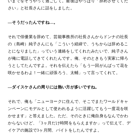
いまでをそうやって過ごして。最後はやっぱり「辞めさせてくだ
さい」と社長さんに話をしました。
―そうだったんですね…。
それで俳優業を辞めて、芸能事務所の社長さんからドンナの社長
の（島崎）純子さんにも「こういう経緯で、うちからは辞めるこ
とになりました」っていう連絡をしてくれたみたいで、純子さん
が俺に電話してきてくれたんです。俺、そのときもう実家に帰ろ
うとしてたんですよ。それを伝えたら「もう一回がんばって花を
咲かせるわよ！一緒に頑張ろう、太輔」って言ってくれて。
―ダイスケさんの周りには熱い方が多いですね。
それで、俺も「ニューヨークに住んで、そこでまたワールドキャ
ンペーンにモデルとして使われるように活躍してもう一度花を咲
かせます」と答えました。ただ、そのときに俺自身もなんでかわ
からないけど、「3ヶ月だけ時間をもらえますか」って伝えて、デ
イケアの施設で3ヶ月間、バイトをしたんですよ。