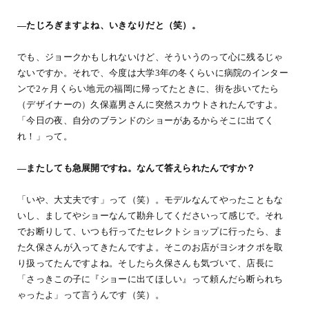
―たじろぎますよね、いきなりだと（笑）。
でも、ジョークかもしれないけど、そういうのって心に残るじゃ
ないですか。それで、今度は大学3年の冬くらいに病院のインター
ンで2ヶ月くらい地元の福岡に帰ってたときに、街を歩いてたら
（デザイナーの）久保嘉男さんに突然スカウトされたんですよ。
「今日の夜、自分のブランドのショーがあるからそこに出てく
れ！」って。
―またしても急展開ですね。なんて答えられたんですか？
「いや、大丈夫です」って（笑）。モデルなんてやったこともな
いし、ましてやショーなんて勘弁してくださいって感じで。それ
でお断りして、いつも行ってたセレクトショップに行ったら、ま
た久保さんが入ってきたんですよ。そこのお店がヨシオクボを取
り扱ってたんですよね。そしたら久保さんも気づいて、店長に
「さっきこの子に『ショーに出てほしい』って頼んだら断られち
ゃったよ」って言うんです（笑）。