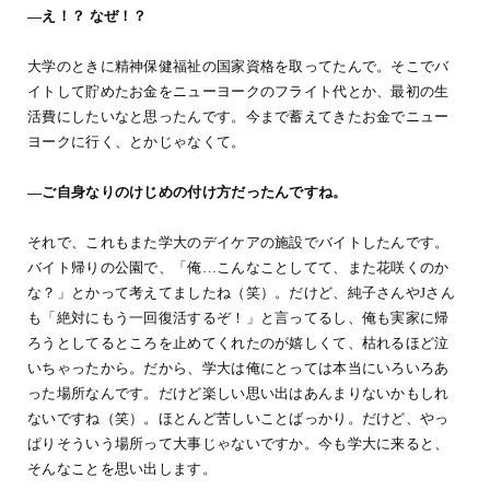
―え！？ なぜ！？
大学のときに精神保健福祉の国家資格を取ってたんで。そこでバ
イトして貯めたお金をニューヨークのフライト代とか、最初の生
活費にしたいなと思ったんです。今まで蓄えてきたお金でニュー
ヨークに行く、とかじゃなくて。
―ご自身なりのけじめの付け方だったんですね。
それで、これもまた学大のデイケアの施設でバイトしたんです。
バイト帰りの公園で、「俺…こんなことしてて、また花咲くのか
な？」とかって考えてましたね（笑）。だけど、純子さんやJさん
も「絶対にもう一回復活するぞ！」と言ってるし、俺も実家に帰
ろうとしてるところを止めてくれたのが嬉しくて、枯れるほど泣
いちゃったから。だから、学大は俺にとっては本当にいろいろあ
った場所なんです。だけど楽しい思い出はあんまりないかもしれ
ないですね（笑）。ほとんど苦しいことばっかり。だけど、やっ
ぱりそういう場所って大事じゃないですか。今も学大に来ると、
そんなことを思い出します。