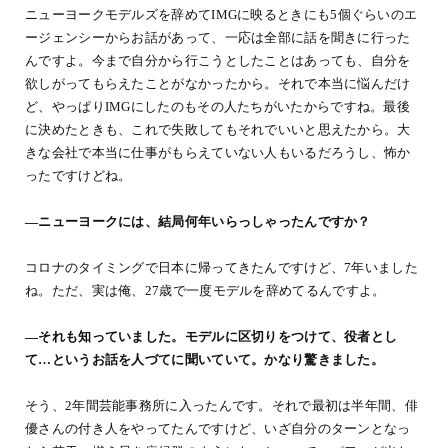
ニューヨークモデルズを辞めてIMGに映るときにも5個ぐらいのエ
ージェンシーからお話があって、一応は全部に話を聞きに行った
んですよ。今まで自分から行こうとしたことはあっても、自分を
欲しがってもらえたことがなかったから。それで本当に悩んだけ
ど、やっぱりIMGにしたのもその人たちがいたからですね。最後
に決めたときも、これで失敗してもそれでいいと思えたから。大
きな会社で本当に仕事がもらえていない人もいるだろうし、怖か
ったですけどね。
―ニューヨークには、結局何年いらっしゃったんですか？
コロナのタイミングで日本に帰ってきたんですけど、7年いました
ね。ただ、実は俺、27歳で一度モデルを辞めてるんですよ。
―それも知っていました。モデルに区切りをつけて、役者とし
て…というお話を人づてに聞いていて。かなり驚きました。
そう、2年間芸能事務所に入ったんです。それで最初は半年間、俳
優さんの付き人をやってたんですけど、いざ自分のターンとなっ