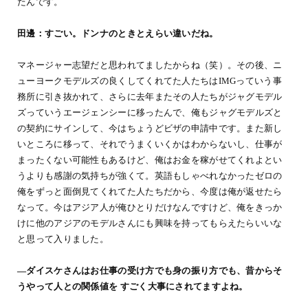
たんです。
田邊：すごい。ドンナのときとえらい違いだね。
マネージャー志望だと思われてましたからね（笑）。その後、ニ
ューヨークモデルズの良くしてくれてた人たちはIMGっていう事
務所に引き抜かれて、さらに去年またその人たちがジャグモデル
ズっていうエージェンシーに移ったんで、俺もジャグモデルズと
の契約にサインして、今はちょうどビザの申請中です。また新し
いところに移って、それでうまくいくかはわからないし、仕事が
まったくない可能性もあるけど、俺はお金を稼がせてくれよとい
うよりも感謝の気持ちが強くて。英語もしゃべれなかったゼロの
俺をずっと面倒見てくれてた人たちだから、今度は俺が返せたら
なって。今はアジア人が俺ひとりだけなんですけど、俺をきっか
けに他のアジアのモデルさんにも興味を持ってもらえたらいいな
と思って入りました。
―ダイスケさんはお仕事の受け方でも身の振り方でも、昔からそ
うやって人との関係値を すごく大事にされてますよね。