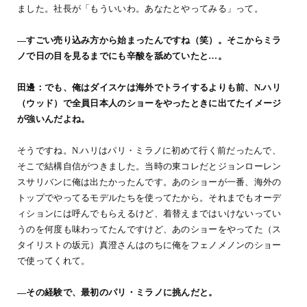
ました。社長が「もういいわ。あなたとやってみる」って。
―すごい売り込み方から始まったんですね（笑）。そこからミラ
ノで日の目を見るまでにも辛酸を舐めていたと…。
田邊：でも、俺はダイスケは海外でトライするよりも前、N.ハリ
（ウッド）で全員日本人のショーをやったときに出てたイメージ
が強いんだよね。
そうですね。N.ハリはパリ・ミラノに初めて行く前だったんで、
そこで結構自信がつきました。当時の東コレだとジョンローレン
スサリバンに俺は出たかったんです。あのショーが一番、海外の
トップでやってるモデルたちを使ってたから。それまでもオーデ
ィションには呼んでもらえるけど、着替えまではいけないってい
うのを何度も味わってたんですけど、あのショーをやってた（ス
タイリストの坂元）真澄さんはのちに俺をフェノメノンのショー
で使ってくれて。
―その経験で、最初のパリ・ミラノに挑んだと。