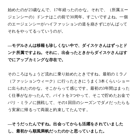
始めたのが23歳なんで、17年経ったのかな。それで、（所属エー
ジェンシーの）ドンナはこの前で30周年。すごいですよね。一個
のエージェンシーがハイファッションの道を崩さずにがんばって
それをやってるっていうのが。
―モデルさんは移籍も珍しくない中で、ダイスケさんはずっとド
ンナ所属ですよね。それに、出会ったときからダイスケさんはす
でにアップカミングな存在で。
そのころはちょうど流れに乗り始めたときですね。最初のミラノ
（ファッションウィーク）に行ったときにうまく3本くらいショー
に出られたのかな。そこからって感じです。最初の3年間はまった
く仕事がなかったんで。バイトを3つやって、そこで貯めたお金で
パリ・ミラノに挑戦して、その1回目のシーズンでダメだったらも
う実家に帰るって両親と約束してたんです。
―そうだったんですね。出会ってからも活躍をされていました
し、最初から順風満帆だったのかと思っていました。