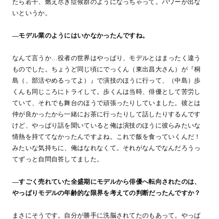
たら若干、燃え尽き症候群のようになっちゃって。パワーが出な
いというか。
―モデル業のようにはいかなかったんですね。
なんて言うか…役者の世界はやっぱり、モデルとはまったく違う
ものでした。ちょうど同じ頃にでっくん（東出昌大さん）が『桐
島（、部活やめるってよ）』で演技のほうに行って、（中島）歩
くんも同じころにトライして。歩くんは当時、俳優として苦労し
ていて、それでも舞台のほうで頑張ったりしていました。彼とは
仲が良かったから一緒にお茶に行ったりして話したりするんです
けど、やっぱり話を聞いていると俺は演技のほうに彼らみたいな
情熱を持ててなかったんですよね。これで飯を食っていくんだ！
みたいな気持ちに、俺はなれなくて。それがなんでなんだろうっ
てずっと自問自答してました。
―すごく売れていた全盛期にモデルから俳優へ転向されたのは、
やっぱりモデルの年齢的な限界を考えての判断だったんですか？
まさにそうです。自分が勝手に洗脳されてたのもあって。やっぱ