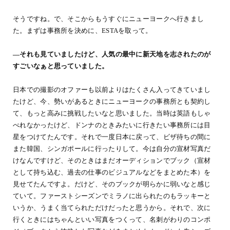
そうですね。で、そこからもうすぐにニューヨークへ行きまし
た。まずは事務所を決めに、ESTAを取って。
―それも見ていましたけど、人気の最中に新天地を志されたのが
すごいなぁと思っていました。
日本での撮影のオファーも以前よりはたくさん入ってきていまし
たけど、今、勢いがあるときにニューヨークの事務所とも契約し
て、もっと高みに挑戦したいなと思いました。当時は英語もしゃ
べれなかったけど、ドンナのときみたいに行きたい事務所には目
星をつけてたんです。それで一度日本に戻って、ビザ待ちの間に
また韓国、シンガポールに行ったりして。今は自分の宣材写真だ
けなんですけど、そのときはまだオーディションでブック（宣材
として持ち込む、過去の仕事のビジュアルなどをまとめた本）を
見せてたんですよ。だけど、そのブックが明らかに弱いなと感じ
ていて。ファーストシーズンでミラノに出られたのもラッキーと
いうか、うまく当てられただけだったと思うから。それで、次に
行くときにはちゃんといい写真をつくって、名刺がわりのコンポ