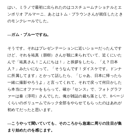
はい。ミラノで最初に出られたのはコスチュームナショナルとエ
ンポリオ アルマーニ、あとはトム・ブラウンさんが就任したとき
のモンクレールでした。
―ガム・ブルーですね。
そうです。それはプレゼンテーションに近いショーだったんです
けど、それを祐真（朋樹）さんが観に来られていて、近くにいた
んで「祐真さん！こんにちは！」と挨拶をしたら、「え？日本
人？」みたいになって。「そうなんです！ダイスケです。ドンナ
に所属してます」とかって話したら、「じゃあ、日本に帰ったら
一緒に撮影やろうよ」と言ってくれて。それで戻って何日かした
ら本当にオファーをもらって。確か『センス』で、フォトグラフ
ァーは秦（淳司）さんでした。俺が雑誌の裁ち落としで、8ページ
くらいのボリュームでルック全部をやらせてもらったのはあれが
初めてだったと思います。
―こうやって聞いていても、そのころから急速に周りの注目が集
まり始めたのを感じます。