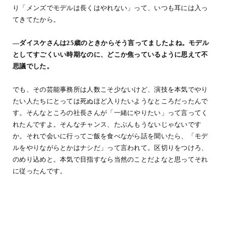
り「メンズでモデルは長くはやれない」って、いつも耳には入っ
てきてたから。
―ダイスケさんは25歳のときからそう言ってましたよね。モデル
としてすごくいい時期なのに、どこか焦っているように思えて不
思議でした。
でも、その芸能事務所は人数こそ少ないけど、演技を本気でやり
たい人たちにとっては死ぬほど入りたいようなところだったんで
す。そんなところの社長さんが「一緒にやりたい」って言ってく
れたんですよ。そんなチャンス、たぶんもうないじゃないです
か。それで会いに行ってご飯を食べながら話を聞いたら、「モデ
ルをやりながらとかはナシだ」って言われて。区切りをつけろ、
のめり込めと。本気で目指すなら当然のことだよなと思ってそれ
に従ったんです。