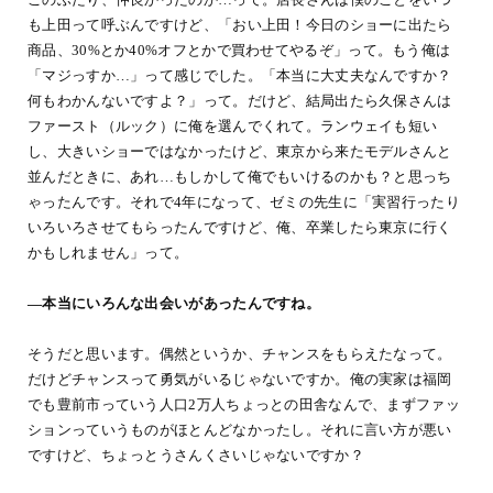
も上田って呼ぶんですけど、「おい上田！今日のショーに出たら
商品、30%とか40%オフとかで買わせてやるぞ」って。もう俺は
「マジっすか…」って感じでした。「本当に大丈夫なんですか？
何もわかんないですよ？」って。だけど、結局出たら久保さんは
ファースト（ルック）に俺を選んでくれて。ランウェイも短い
し、大きいショーではなかったけど、東京から来たモデルさんと
並んだときに、あれ…もしかして俺でもいけるのかも？と思っち
ゃったんです。それで4年になって、ゼミの先生に「実習行ったり
いろいろさせてもらったんですけど、俺、卒業したら東京に行く
かもしれません」って。
―本当にいろんな出会いがあったんですね。
そうだと思います。偶然というか、チャンスをもらえたなって。
だけどチャンスって勇気がいるじゃないですか。俺の実家は福岡
でも豊前市っていう人口2万人ちょっとの田舎なんで、まずファッ
ションっていうものがほとんどなかったし。それに言い方が悪い
ですけど、ちょっとうさんくさいじゃないですか？