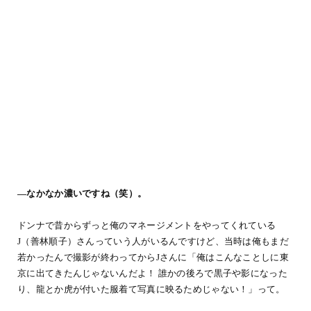
―なかなか濃いですね（笑）。
ドンナで昔からずっと俺のマネージメントをやってくれている
J（善林順子）さんっていう人がいるんですけど、当時は俺もまだ
若かったんで撮影が終わってからJさんに「俺はこんなことしに東
京に出てきたんじゃないんだよ！ 誰かの後ろで黒子や影になった
り、龍とか虎が付いた服着て写真に映るためじゃない！」って。