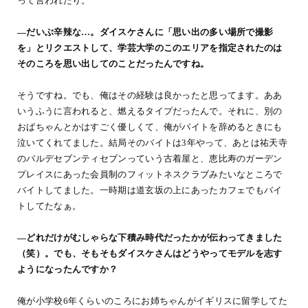
って言われたり。
―だいぶ辛辣な…。ダイスケさんに「思い出の多い場所で撮影
を」とリクエストして、学芸大学のこのエリアを指定されたのは
そのころを思い出してのことだったんですね。
そうですね。でも、俺はその経験は良かったと思ってます。ああ
いうふうに言われると、燃えるタイプだったんで。それに、別の
おばちゃんとかはすごく優しくて、俺がバイトを辞めるときにも
泣いてくれてました。結局そのバイトは3年やって、あとは祐天寺
のバルデセブンティセブンっていう古着屋と、恵比寿のガーデン
プレイスにあった会員制のフィットネスクラブみたいなところで
バイトしてました。一時期は道玄坂の上にあったカフェでもバイ
トしてたなぁ。
―どれだけがむしゃらな下積み時代だったかが伝わってきました
（笑）。でも、そもそもダイスケさんはどうやってモデルを志す
ようになったんですか？
俺が小学校6年くらいのころにお姉ちゃんがイギリスに留学してた