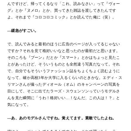
んですけど、帰ってくるなり「これ、読みなさい」って『ヴォー
グ』とか『ヌメロ』とか、買ってきた雑誌を渡してきたんです
よ。それまで『コロコロコミック』とか読んでた俺に（笑）。
―緩急がすごい。
で、読んでみると最初のほうに広告のページが入ってるじゃない
ですか？それを見て格好いいなと思ったのが最初だと思います。
そのころも『ブーン』だとか『スマート』とかはちょっと見たこ
とがあったけど、そういうものとも全然違う写真だなって。それ
で、自分でもそういうファッション誌をちょくちょく読むように
なって、確か高校3年か大学に入るくらいのときかな。エディ・ス
リマンさんが撮ったディオール（オム）のキャンペーンの写真を
目にして、そこに出てたラーズ・スウェンソンっていうモデルさ
んを見た瞬間に「うわ！格好いい…！なんだ、この人は！？」と
気になって。
―あ、あのモデルさんですね。覚えてます。素敵でしたよね。