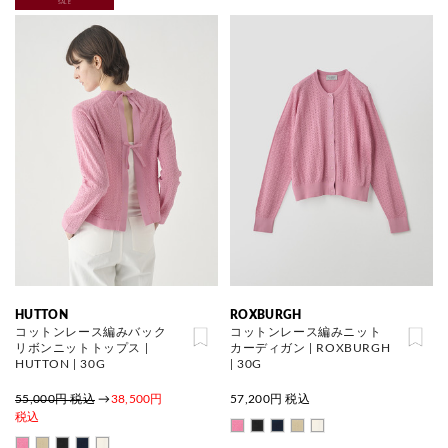
SALE
HUTTON
ROXBURGH
コットンレース編みバック
コットンレース編みニット
リボンニットトップス |
カーディガン | ROXBURGH
HUTTON | 30G
| 30G
55,000円 税込
→
38,500円
57,200
円 税込
税込