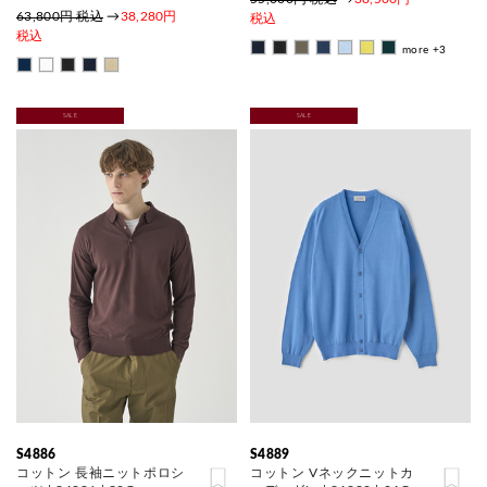
63,800円 税込
→
38,280円
税込
税込
more +3
SALE
SALE
S4886
S4889
コットン 長袖ニットポロシ
コットン Vネックニットカ