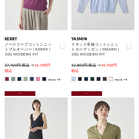
KERRY
YASMIN
ノースリーブコットンニッ
Ｖネック長袖コットンニッ
トプルオーバー | KERRY |
トカーディガン | YASMIN |
30G MODERN FIT
30G MODERN FIT
37,400円 税込
→
26,180円
52,800円 税込
→
36,960円
税込
税込
more +9
more +4
SALE
SALE