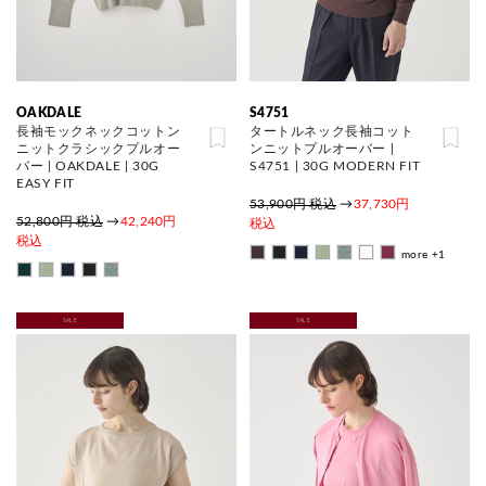
OAKDALE
S4751
長袖モックネックコットン
タートルネック長袖コット
ニットクラシックプルオー
ンニットプルオーバー |
バー | OAKDALE | 30G
S4751 | 30G MODERN FIT
EASY FIT
53,900円 税込
→
37,730円
52,800円 税込
→
42,240円
税込
税込
more +1
SALE
SALE