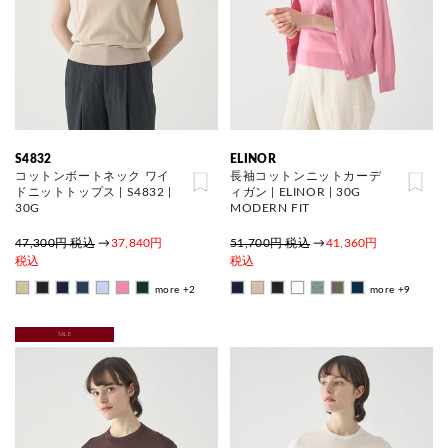
S4832
ELINOR
コットンボートネック ワイ
長袖コットンニットカーデ
ドニットトップス | S4832 |
ィガン | ELINOR | 30G
30G
MODERN FIT
47,300円 税込
→
37,840円
51,700円 税込
→
41,360円
税込
税込
more +2
more +9
SALE