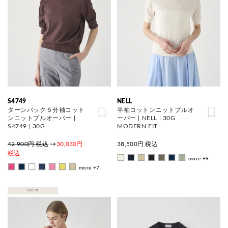
S4749
NELL
ターンバック５分袖コット
半袖コットンニットプルオ
ンニットプルオーバー |
ーバー | NELL | 30G
S4749 | 30G
MODERN FIT
42,900円 税込
→
30,030円
38,500
円 税込
税込
more +9
more +7
EASY FIT