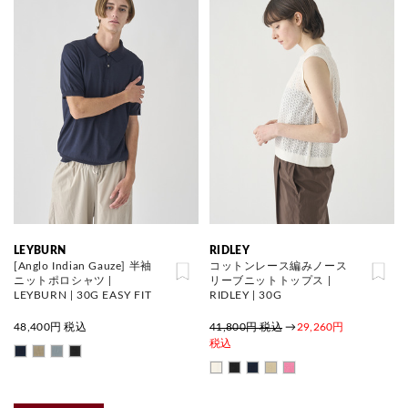
LEYBURN
RIDLEY
[Anglo Indian Gauze] 半袖
コットンレース編みノース
ニットポロシャツ |
リーブニットトップス |
LEYBURN | 30G EASY FIT
RIDLEY | 30G
48,400
円 税込
41,800円 税込
→
29,260円
税込