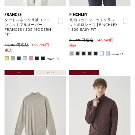
FRANCES
FINCHLEY
タートルネック長袖コット
長袖コットンニットクラシ
ンニットプルオーバー |
ックポロシャツ | FINCHLEY
FRANCES | 30G MODERN
| 30G EASY FIT
FIT
58,300円 税込
→
46,640円
48,400円 税込
→
38,720円
税込
税込
more +1
more +4
SALE
EASY FIT
SALE