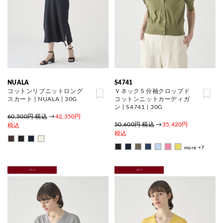
NUALA
S4741
コットンリブニットロング
Ｖネック５分袖クロップド
スカート | NUALA | 30G
コットンニットカーディガ
ン | S4741 | 30G
60,500円 税込
→
42,350円
50,600円 税込
→
35,420円
税込
税込
more +7
SALE
SALE