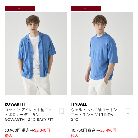
SALE
SALE
ROWARTH
TINDALL
コットン アイレット柄ニッ
ウェルトヘム半袖コットン
トポロカーディガン |
ニットＴシャツ | TINDALL |
ROWARTH | 24G EASY FIT
24G
53,900円 税込
→
32,340円
40,700円 税込
→
28,490円
税込
税込