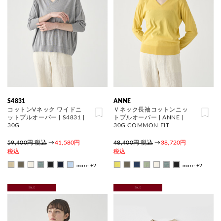
S4831
ANNE
コットンVネック ワイドニ
Ｖネック長袖コットンニッ
ットプルオーバー | S4831 |
トプルオーバー | ANNE |
30G
30G COMMON FIT
59,400円 税込
→
41,580円
48,400円 税込
→
38,720円
税込
税込
more +2
more +2
SALE
SALE