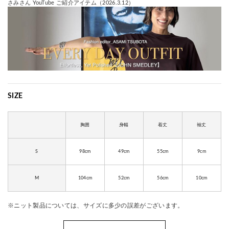
さみさん
YouTube ご紹介アイテム（2026.3.12）
SIZE
胸囲
身幅
着丈
袖丈
S
98cm
49cm
55cm
9cm
M
104cm
52cm
56cm
10cm
※ニット製品については、サイズに多少の誤差がございます。