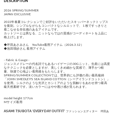
DESCRIPTION
2026 SPRING/SUMMER
JAPAN EXCLUSIVE
2022年春夏コレクションでご好評をいただいたスキッパーネックトップス
を復刻。シンプルながらもコンパクトなシルエットで、１枚ですっきりと
着こなせる存在感のあるアイテムです。
カットソーとは異なる、ニットならではの質感がコーディネートを上品に
格上げします。
◆坪田あさみさん YouTube着用アイテム（2026.3.12）
◆池田瑛紗さん 着用アイテム
- Fabric & Gauge -
ジョンスメドレーの代名詞でもあるハイゲージの30Gニット。生産には高度
なテクニックを必要としますが、美しくきめ細かな質感で、薄手かつ軽
量、快適で心地よい着用感をもたらします。
SPRING/SUMMER COLLECTIONでは、世界的にも評価の高い最高級綿
「JOHN SMEDLEY'S SEA ISLAND COTTON（シーアイランドコットン）」
を使用。シルクのような光沢とカシミアのような肌触りをあわせ持つ最高
級天然素材です。淡いカラーにはやや透け感が見られます。
model height 177cm
Mサイズ着用
ASAMI TSUBOTA
‘EVERY DAY OUTFIT’
ファッションエディター 坪田あ