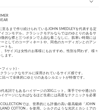
MMER
WEAR
に至るまで作り続けられているJOHN SMEDLEYを代表する定
アイコンモデル。クラシックモデルならではのゆとりのあるサ
特徴的な襟と三つボタンで上品な着こなしに。肌寒い時期には
ナーとしてのコーディネートや、同色のカーディガンとのアン
ネートも。
く、Sサイズは女性のお客様にもおすすめ。性別を問わず、様々
チします。
ジーフィット) -
LEYのクラシックなモデルに採用されているサイズ感です。
IT」に比べて全体的にゆとりのあるシルエットが特徴です。
の代名詞でもあるハイゲージの30Gニット。薄手でやや透けの
ハイゲージになればなるほど生産には高度なテクニックを必要
ER COLLECTIONでは、世界的にも評価の高い最高級綿「JOHN
EA ISLAND COTTON」を使用。シルクのような光沢とカシミアの