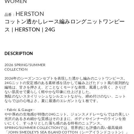
WOMEN
HERSTON
品番：
コットン透かしレース編みロングニットワンピー
ス | HERSTON | 24G
DESCRIPTION
2026 SPRING/SUMMER
COLLECTION
2026年のシーズンコンセプトを表現した透かし編みのニットワンピース。
24Gニットの安定感のある素材感を活かして編み上げたドット風の規則的な
編地は、甘さを押さえ、どことなくモードな表情。風通しが良く、さりげ
ない肌見せで夏らしく軽やかな印象に仕上げました。
無駄のないスタイリッシュなシルエットながら、締め付けのない、ニット
ならではの心地よさ。夏に最適のエレガントな１枚です。
- Fabric & Gauge -
やや厚めの生地感が特徴の24Gニット。ジョンスメドレーならではの美しい
光沢のあるきめ細かな質感はそのままに、ボディやインナーのラインを拾
いにくく、すっきりとした落ち感のある特有のニュアンス。
SPRING/SUMMER COLLECTIONでは、世界的にも評価の高い最高級綿
「JOHN SMEDLEY'S SEA ISLAND COTTON（シーアイランドコットン）」