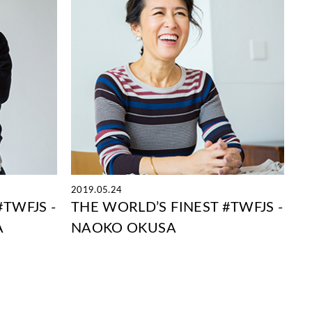
2019.05.24
#TWFJS -
THE WORLD’S FINEST #TWFJS -
A
NAOKO OKUSA